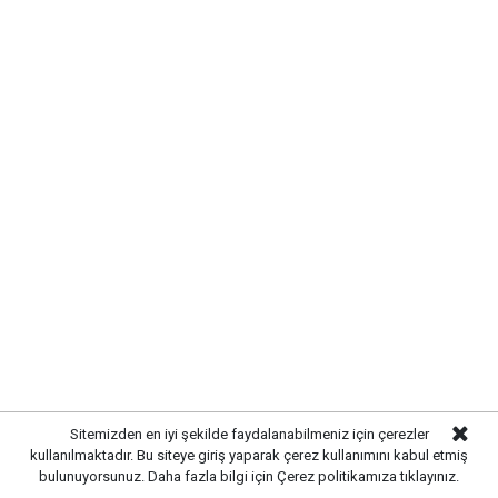
TRAFİKTE KISA SÜRELİ AKSAMA
YAŞANDI
Kaza
nedeniyle yolun ilgili bölümünde trafik kontrollü
olarak sağlanırken, polis ekipleri bölgede güvenlik
önlemleri aldı. Hasar gören kamyon ve çekicinin
kaldırılmasının ardından trafik akışı normale döndü.
Sitemizden en iyi şekilde faydalanabilmeniz için çerezler
kullanılmaktadır. Bu siteye giriş yaparak çerez kullanımını kabul etmiş
bulunuyorsunuz. Daha fazla bilgi için
Çerez politikamıza
tıklayınız.