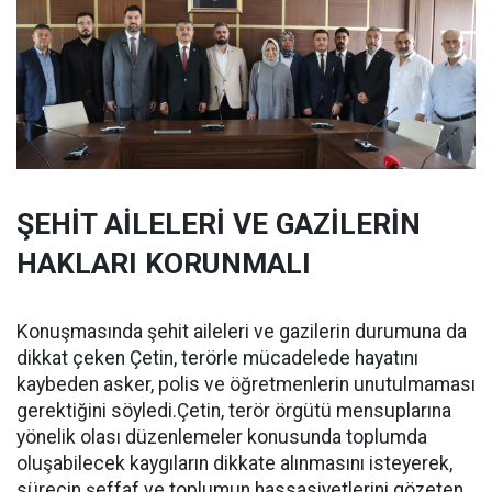
ŞEHİT AİLELERİ VE GAZİLERİN
HAKLARI KORUNMALI
Konuşmasında şehit aileleri ve gazilerin durumuna da
dikkat çeken Çetin, terörle mücadelede hayatını
kaybeden asker, polis ve öğretmenlerin unutulmaması
gerektiğini söyledi.Çetin, terör örgütü mensuplarına
yönelik olası düzenlemeler konusunda toplumda
oluşabilecek kaygıların dikkate alınmasını isteyerek,
sürecin şeffaf ve toplumun hassasiyetlerini gözeten