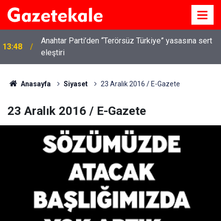
Anahtar Parti’den “Terörsüz Türkiye” yasasına sert
13:48
Kırıkkale’de hayvan hastalıklarına karşı denetimler
eleştiri
13:07
artırıldı
Anasayfa
Siyaset
23 Aralık 2016 / E-Gazete
23 Aralık 2016 / E-Gazete