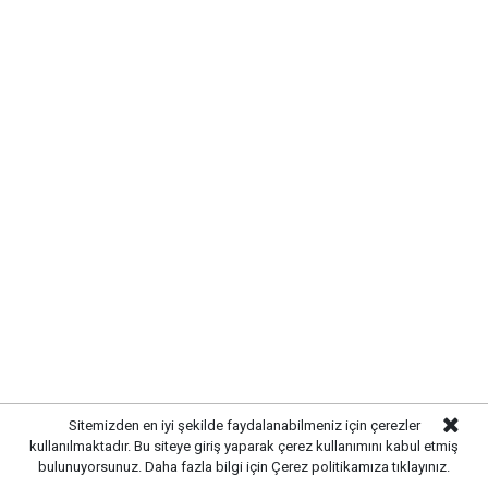
KIRIKKALE’DE HAYVAN SAĞLIĞI
İÇİN ÖNLEMLER ARTIRILDI
Kırıkkale’de hayvan hastalıklarının yayılmasını önlemek
ve hayvancılığın sürdürülebilirliğini sağlamak amacıyla
çalışmalar hız kazandı. Yetkili ekipler, kent genelinde
hayvan sağlığına yönelik kontrollerini artırarak gerekli
tedbirleri uygulamaya başladı.
Yürütülen çalışmalar kapsamında işletmelerde sağlık
kontrolleri gerçekleştirilirken, yetiştiricilere
Sitemizden en iyi şekilde faydalanabilmeniz için çerezler
hastalıklarla mücadele konusunda bilgilendirmelerde
kullanılmaktadır. Bu siteye giriş yaparak çerez kullanımını kabul etmiş
bulunuldu. Hayvan hareketlerinin takip edilmesi ve
bulunuyorsunuz. Daha fazla bilgi için
Çerez politikamıza
tıklayınız.