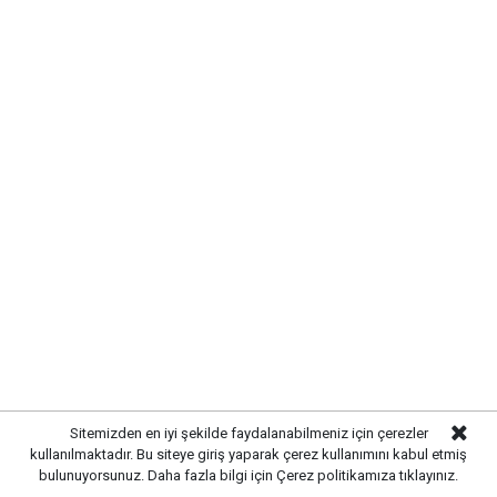
belediyecilik anlayışıyla çalışmaların süreceğini
vurguladı.
Sitemizden en iyi şekilde faydalanabilmeniz için çerezler
kullanılmaktadır. Bu siteye giriş yaparak çerez kullanımını kabul etmiş
bulunuyorsunuz. Daha fazla bilgi için
Çerez politikamıza
tıklayınız.