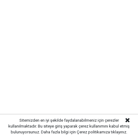
DEĞİŞİM PİYASADA YAKINDAN
TAKİP EDİLİYOR
Kırıkkale Kuyumcular Derneği
tarafından paylaşılan
Sitemizden en iyi şekilde faydalanabilmeniz için çerezler
son verilere göre, özellikle gram altın ve çeyrek altın
kullanılmaktadır. Bu siteye giriş yaparak çerez kullanımını kabul etmiş
fiyatlarında yaşanan değişim piyasada yakından takip
bulunuyorsunuz. Daha fazla bilgi için
Çerez politikamıza
tıklayınız.
ediliyor. Ekonomide yaşanan gelişmeler ve küresel