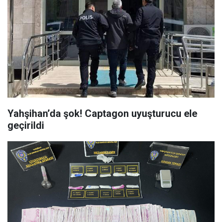
Yahşihan’da şok! Captagon uyuşturucu ele
geçirildi