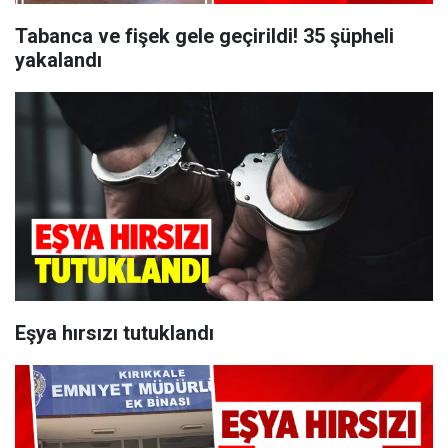
Tabanca ve fişek gele geçirildi! 35 şüpheli
yakalandı
Eşya hırsızı tutuklandı