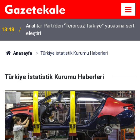
Anahtar Parti’den “Terörsüz Türkiye” yasasına sert
13:48
eleştiri
Kırıkkale’de hayvan hastalıklarına karşı denetimler
13:07
artırıldı
Anasayfa
Türkiye İstatistik Kurumu Haberleri
Türkiye İstatistik Kurumu Haberleri