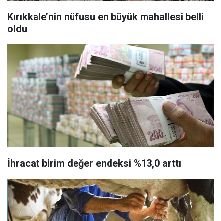
Kırıkkale’nin nüfusu en büyük mahallesi belli
oldu
İhracat birim değer endeksi %13,0 arttı