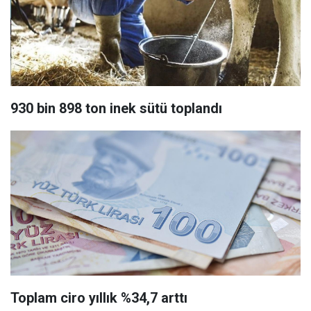
930 bin 898 ton inek sütü toplandı
Toplam ciro yıllık %34,7 arttı