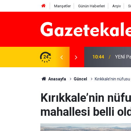
Manşetler
Günün Haberleri
Arşiv
S
nde dinlendi
24
10:44
YENİ Par
Anasayfa
Güncel
Kırıkkale’nin nüfusu
Kırıkkale’nin nüf
mahallesi belli ol