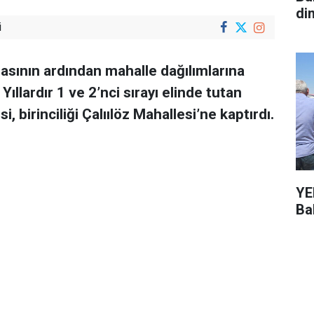
di
i
asının ardından mahalle dağılımlarına
ıllardır 1 ve 2’nci sırayı elinde tutan
, birinciliği Çalıılöz Mahallesi’ne kaptırdı.
YEN
Bal