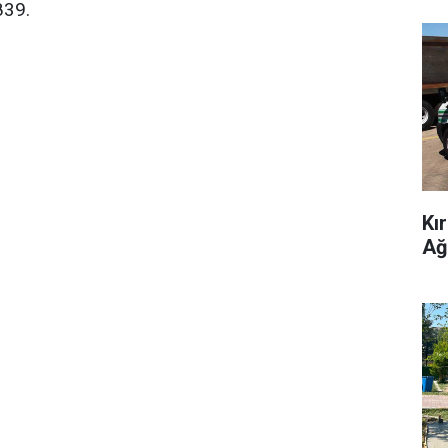
839.
Kı
Ağ