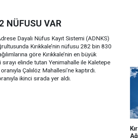
22 NÜFUSU VAR
 Adrese Dayalı Nüfus Kayıt Sistemi (ADNKS)
doğrultusunda Kırıkkale’nin nüfusu 282 bin 830
ağılımlarına göre Kırıkkale’nin en büyük
ci sırayı elinde tutan Yenimahalle ile Kaletepe
 oranıyla Çalıılöz Mahallesi’ne kaptırdı.
nıyla ikinci sırada yer aldı.
Kı
Ağ