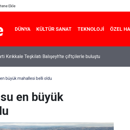
itene Ekle
DÜNYA
KÜLTÜR SANAT
TEKNOLOJI
ÖZEL H
ti Kırıkkale Teşkilatı Balışeyh’te çiftçilerle buluştu
 en büyük mahallesi belli oldu
usu en büyük
du