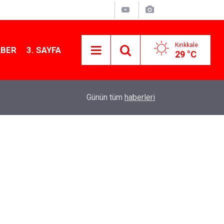
Kırıkkale
ABER
3. SAYFA
29 °C
09:29
Kırıkkale Nöbetçi Eczane Listesi: 7 Ağustos 20
Günün tüm
haberleri