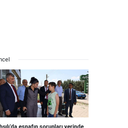
ncel
hşılı'da esnafın sorunları yerinde