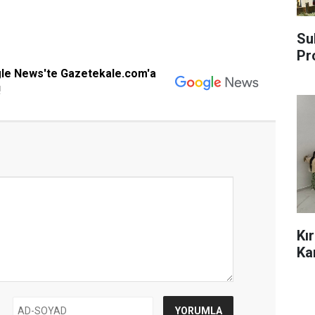
Su
Pr
gle News'te Gazetekale.com'a
!
Kı
Ka