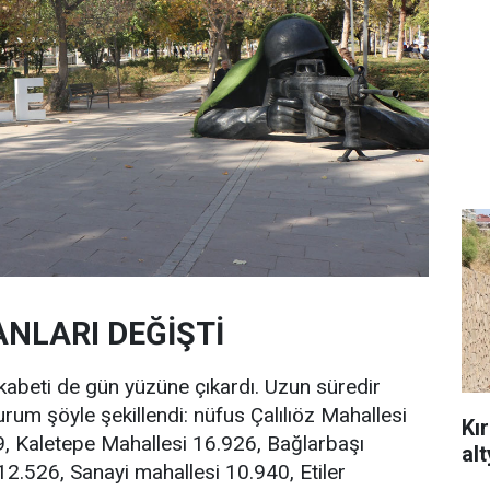
NLARI DEĞİŞTİ
ekabeti de gün yüzüne çıkardı. Uzun süredir
rum şöyle şekillendi: nüfus Çalılıöz Mahallesi
Kı
, Kaletepe Mahallesi 16.926, Bağlarbaşı
al
12.526, Sanayi mahallesi 10.940, Etiler