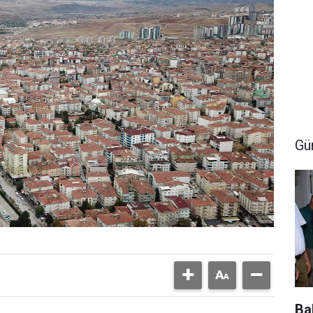
Gü
Ba