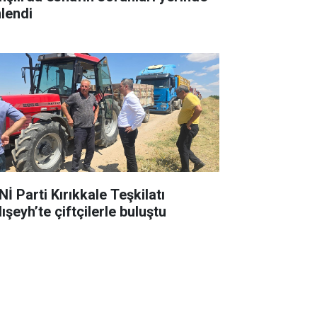
nlendi
İ Parti Kırıkkale Teşkilatı
ışeyh’te çiftçilerle buluştu