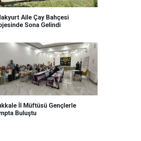
lakyurt Aile Çay Bahçesi
ojesinde Sona Gelindi
rıkkale İl Müftüsü Gençlerle
mpta Buluştu