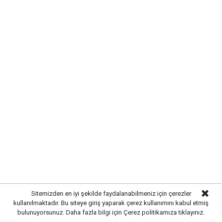
daha modern ve güvenli bir görünüm hedefleniyor.
Sitemizden en iyi şekilde faydalanabilmeniz için çerezler
kullanılmaktadır. Bu siteye giriş yaparak çerez kullanımını kabul etmiş
bulunuyorsunuz. Daha fazla bilgi için
Çerez politikamıza
tıklayınız.