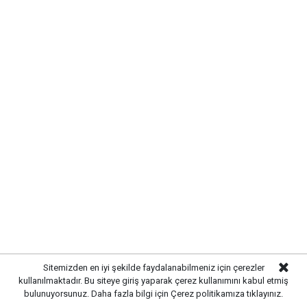
ÇALILIÖZ MAHALLESİ'NDE
ALTYAPI SORUNLARI GİDERİLDİ
Kırıkkale Belediyesi,
kent genelinde sürdürdüğü
altyapı yatırımlarına aralıksız devam ediyor. Bu
kapsamda
Çalılıöz Mahallesi'nde
bulunan sokakta
yürütülen altyapı çalışmaları tamamlanırken, uzun
Sitemizden en iyi şekilde faydalanabilmeniz için çerezler
kullanılmaktadır. Bu siteye giriş yaparak çerez kullanımını kabul etmiş
yıllardır ihtiyaç duyulan yenileme işlemleri de başarıyla
bulunuyorsunuz. Daha fazla bilgi için
Çerez politikamıza
tıklayınız.
sonuçlandırıldı.