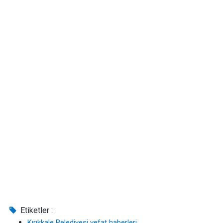
Etiketler :
Kırıkkale Belediyesi vefat haberleri