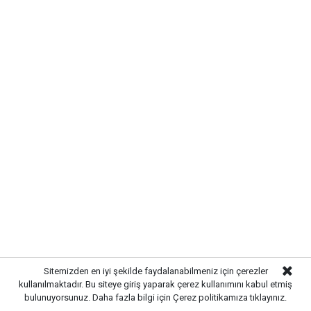
HABERE
YORUM KAT
UYARI:
Küfür, hakaret, rencide edici cümleler veya imalar, inançlara saldırı
içeren, imla kuralları ile yazılmamış,
Türkçe karakter kullanılmayan ve büyük harflerle yazılmış yorumlar
onaylanmamaktadır.
Sitemizden en iyi şekilde faydalanabilmeniz için çerezler
kullanılmaktadır. Bu siteye giriş yaparak çerez kullanımını kabul etmiş
bulunuyorsunuz. Daha fazla bilgi için
Çerez politikamıza
tıklayınız.