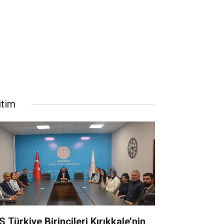
itim
 Türkiye Birincileri Kırıkkale’nin