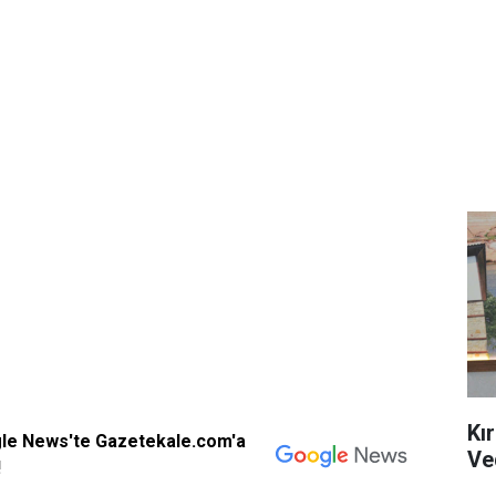
Kı
gle News'te Gazetekale.com'a
Ve
!