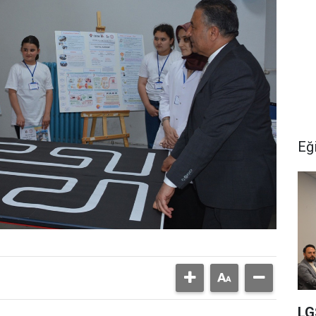
Eğ
LGS