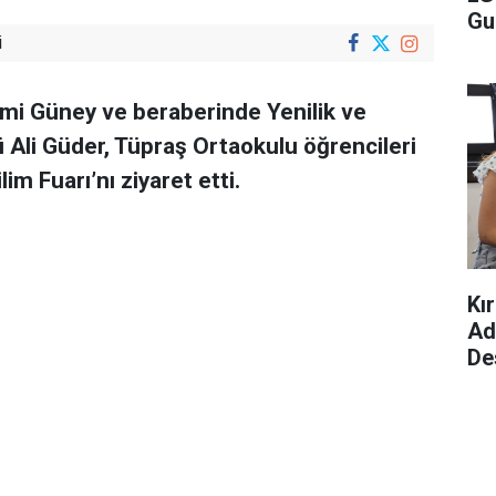
Gu
i
hmi Güney ve beraberinde Yenilik ve
 Ali Güder, Tüpraş Ortaokulu öğrencileri
m Fuarı’nı ziyaret etti.
Kı
Ad
De