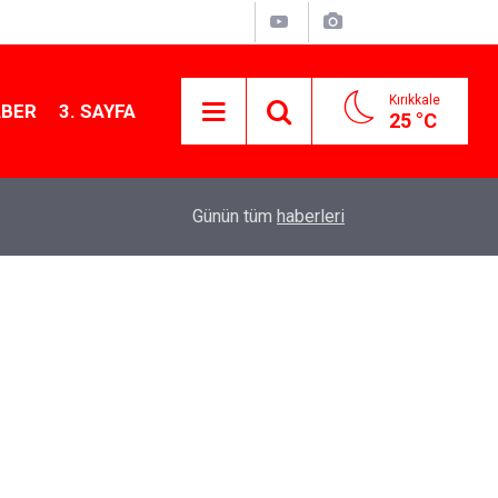
Kırıkkale
ABER
3. SAYFA
25 °C
11:21
MKE’nin Yerli Savunma Teknolojileri Dünya Sah
Günün tüm
haberleri