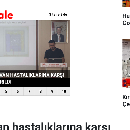
Hu
Co
Kı
Çe
an hastalıklarına karşı