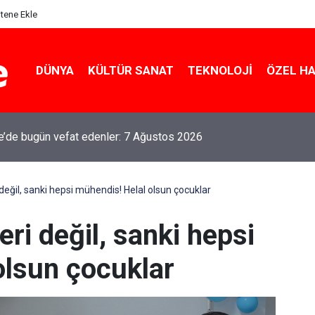
itene Ekle
DÜNYA
KÜLTÜR SANAT
TEKNOLOJI
ÖZEL H
le’de bugün vefat edenler: 7 Ağustos 2026
değil, sanki hepsi mühendis! Helal olsun çocuklar
eri değil, sanki hepsi
olsun çocuklar