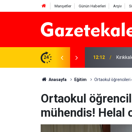
Manşetler
Günün Haberleri
Arşiv
S
 karşı denetimler artırıldı
24
12:12
Kırıkka
Anasayfa
Eğitim
Ortaokul öğrencileri 
Ortaokul öğrencil
mühendis! Helal 