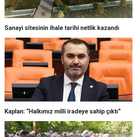
Sanayi sitesinin ihale tarihi netlik kazandı
Kaplan: “Halkımız milli iradeye sahip çıktı”