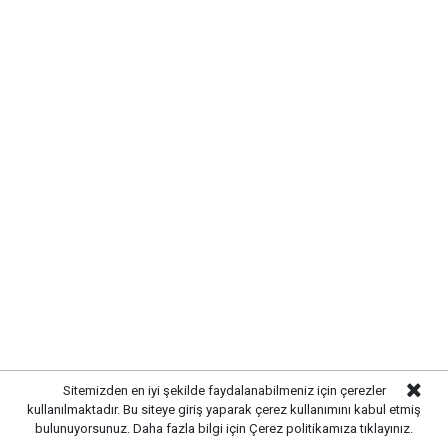
Kırıkkale’de hayvan hastalıklarına
karşı denetimler artırıldı
Sitemizden en iyi şekilde faydalanabilmeniz için çerezler
kullanılmaktadır. Bu siteye giriş yaparak çerez kullanımını kabul etmiş
bulunuyorsunuz. Daha fazla bilgi için
Çerez politikamıza
tıklayınız.