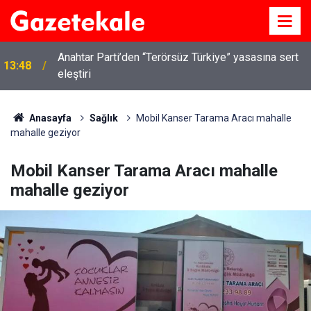
Anahtar Parti’den “Terörsüz Türkiye” yasasına sert
13:48
Kırıkkale’de hayvan hastalıklarına karşı denetimler
eleştiri
13:07
artırıldı
Anasayfa
Sağlık
Mobil Kanser Tarama Aracı mahalle
mahalle geziyor
Mobil Kanser Tarama Aracı mahalle
mahalle geziyor