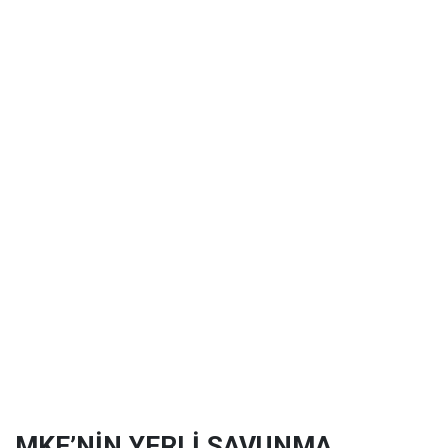
MKE’NİN YERLİ SAVUNMA