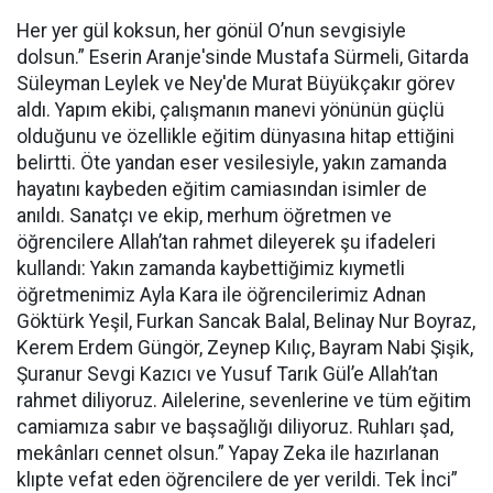
Her yer gül koksun, her gönül O’nun sevgisiyle
dolsun.” Eserin Aranje'sinde Mustafa Sürmeli, Gitarda
Süleyman Leylek ve Ney'de Murat Büyükçakır görev
aldı. Yapım ekibi, çalışmanın manevi yönünün güçlü
olduğunu ve özellikle eğitim dünyasına hitap ettiğini
belirtti. Öte yandan eser vesilesiyle, yakın zamanda
hayatını kaybeden eğitim camiasından isimler de
anıldı. Sanatçı ve ekip, merhum öğretmen ve
öğrencilere Allah’tan rahmet dileyerek şu ifadeleri
kullandı: Yakın zamanda kaybettiğimiz kıymetli
öğretmenimiz Ayla Kara ile öğrencilerimiz Adnan
Göktürk Yeşil, Furkan Sancak Balal, Belinay Nur Boyraz,
Kerem Erdem Güngör, Zeynep Kılıç, Bayram Nabi Şişik,
Şuranur Sevgi Kazıcı ve Yusuf Tarık Gül’e Allah’tan
rahmet diliyoruz. Ailelerine, sevenlerine ve tüm eğitim
camiamıza sabır ve başsağlığı diliyoruz. Ruhları şad,
mekânları cennet olsun.” Yapay Zeka ile hazırlanan
klıpte vefat eden öğrencilere de yer verildi. Tek İnci”