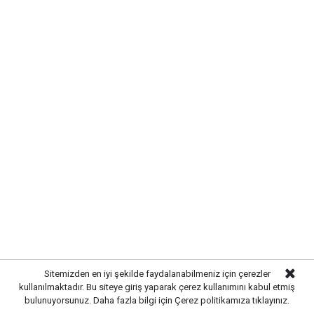
UYARI:
Küfür, hakaret, rencide edici cümleler veya imalar, inançlara saldırı
içeren, imla kuralları ile yazılmamış,
Türkçe karakter kullanılmayan ve büyük harflerle yazılmış yorumlar
onaylanmamaktadır.
Sitemizden en iyi şekilde faydalanabilmeniz için çerezler
kullanılmaktadır. Bu siteye giriş yaparak çerez kullanımını kabul etmiş
bulunuyorsunuz. Daha fazla bilgi için
Çerez politikamıza
tıklayınız.