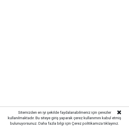
Yayınlanma:
07 Ağustos 2026 Cuma 13:07
Gazetekale.com
Haber Merkezi
Kırıkkale’de hayvan sağlığını tehdit eden hastalıklara
karşı önlemler artırıldı. Tarım ve hayvancılık
alanında güvenliği sağlamak amacıyla ekipler
tarafından denetim ve kontrol çalışmaları
yoğunlaştırıldı.
Sitemizden en iyi şekilde faydalanabilmeniz için çerezler
kullanılmaktadır. Bu siteye giriş yaparak çerez kullanımını kabul etmiş
bulunuyorsunuz. Daha fazla bilgi için
Çerez politikamıza
tıklayınız.