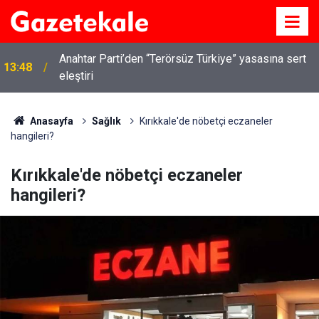
Anahtar Parti’den “Terörsüz Türkiye” yasasına sert
13:48
eleştiri
Kırıkkale’de hayvan hastalıklarına karşı denetimler
13:07
artırıldı
Anasayfa
Sağlık
Kırıkkale'de nöbetçi eczaneler
hangileri?
Kırıkkale'de nöbetçi eczaneler
hangileri?