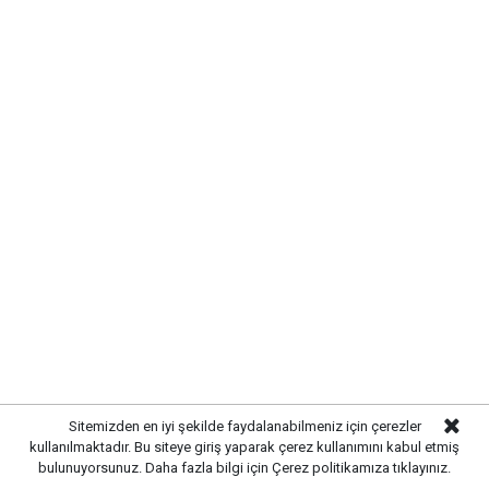
Kırıkkale’de hayvan hastalıklarına
karşı denetimler artırıldı
Sitemizden en iyi şekilde faydalanabilmeniz için çerezler
kullanılmaktadır. Bu siteye giriş yaparak çerez kullanımını kabul etmiş
bulunuyorsunuz. Daha fazla bilgi için
Çerez politikamıza
tıklayınız.