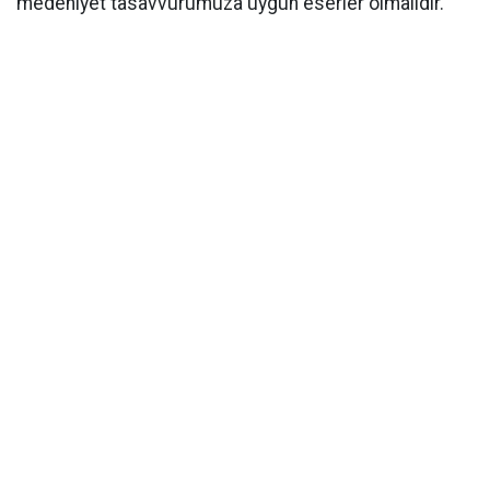
medeniyet tasavvurumuza uygun eserler olmalıdır."