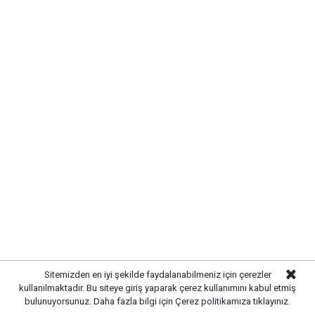
Etiketler :
Anahtar Parti haberleri
Gelişmelerden haberdar olmak
için Google News'te
Gazetekale.com'a abone olun!
HABERE
YORUM KAT
Sitemizden en iyi şekilde faydalanabilmeniz için çerezler
kullanılmaktadır. Bu siteye giriş yaparak çerez kullanımını kabul etmiş
bulunuyorsunuz. Daha fazla bilgi için
Çerez politikamıza
tıklayınız.