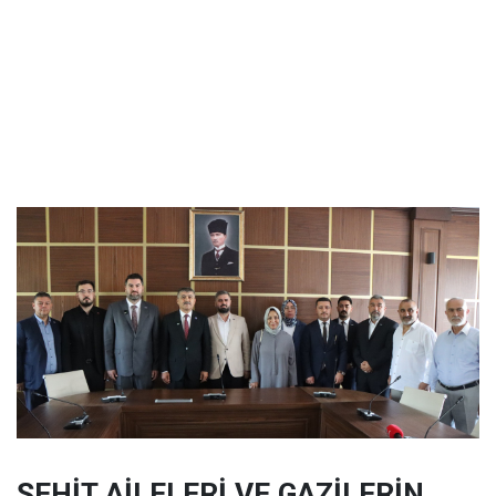
ŞEHİT AİLELERİ VE GAZİLERİN