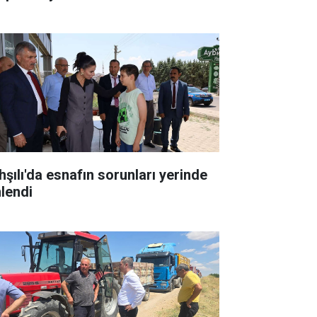
hşılı'da esnafın sorunları yerinde
nlendi