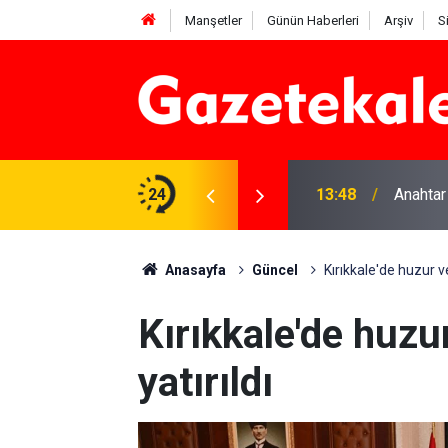
Manşetler
Günün Haberleri
Arşiv
S
na Beyaz Listeden aday
24
13:48
Anahtar
Anasayfa
Güncel
Kırıkkale'de huzur v
Kırıkkale'de huz
yatırıldı