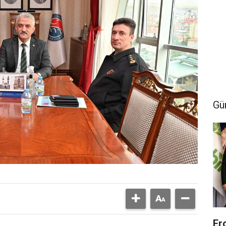
Gü
Er