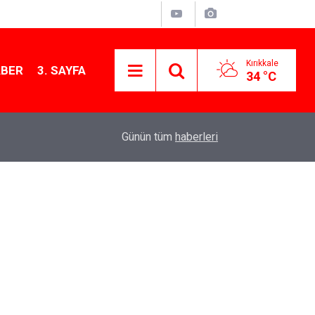
Kırıkkale
ABER
3. SAYFA
34 °C
13:07
Kırıkkale’de hayvan hastalıklarına karşı denetimler
Günün tüm
haberleri