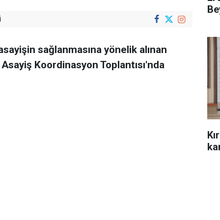
Be
i
 asayişin sağlanmasına yönelik alınan
ve Asayiş Koordinasyon Toplantısı'nda
Kı
kar