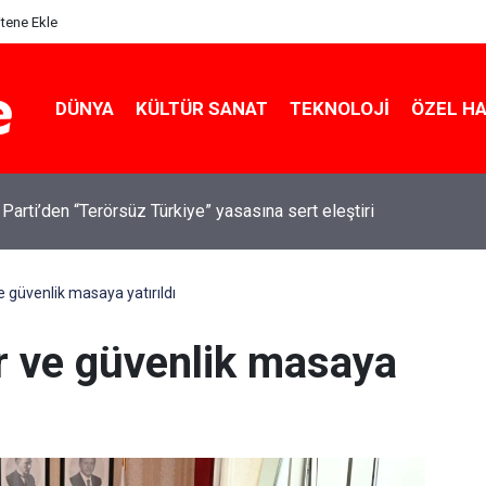
itene Ekle
DÜNYA
KÜLTÜR SANAT
TEKNOLOJI
ÖZEL H
 Parti’den “Terörsüz Türkiye” yasasına sert eleştiri
e güvenlik masaya yatırıldı
ur ve güvenlik masaya