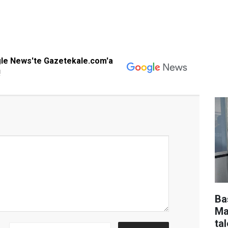
gle News'te Gazetekale.com'a
!
Ba
Ma
tal