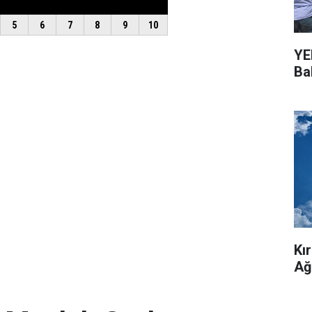
YEN
Bal
Kı
Ağ