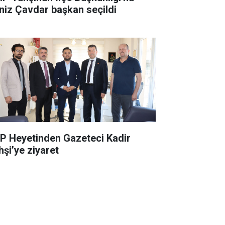
niz Çavdar başkan seçildi
P Heyetinden Gazeteci Kadir
hşi’ye ziyaret