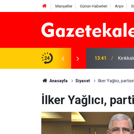
Manşetler
Günün Haberleri
Arşiv
S
 Deniz Çavdar başkan seçildi
24
13:41
Kırıkka
Anasayfa
Siyaset
İlker Yağlıcı, partisi
İlker Yağlıcı, part