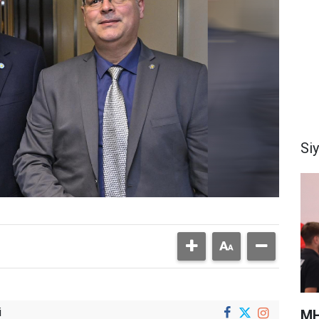
Si
i
MH