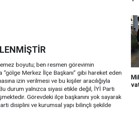
ELENMİŞTİR
ilemez boyutu; ben resmen görevimin
a “gölge Merkez İlçe Başkanı” gibi hareket eden
Mil
sına izin verilmesi ve bu kişiler aracılığıyla
va
u durum yalnızca siyasi etikle değil, İYİ Parti
işmektedir. Görevdeki ilçe başkanını yok sayarak
parti disiplini ve kurumsal yapı bilinçli şekilde