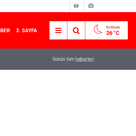
Kırıkkale
ABER
3. SAYFA
26 °C
12:26
Kırıkkale Çalılıöz Mahallesi'nde altyapı çalışma
Günün tüm
haberleri