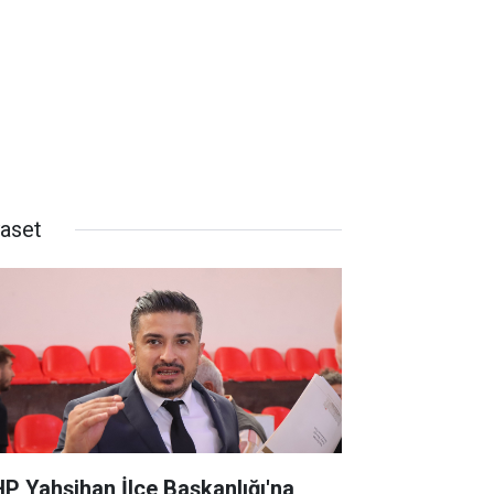
yaset
P Yahşihan İlçe Başkanlığı'na