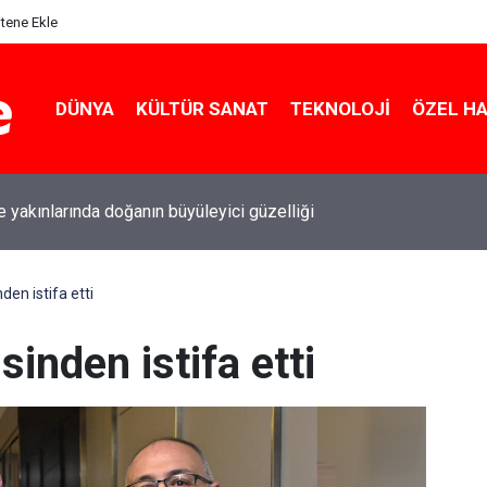
itene Ekle
DÜNYA
KÜLTÜR SANAT
TEKNOLOJI
ÖZEL H
le yakınlarında doğanın büyüleyici güzelliği
nden istifa etti
isinden istifa etti