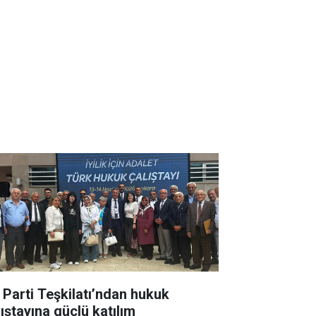
İ Parti Teşkilatı’ndan hukuk
lıştayına güçlü katılım