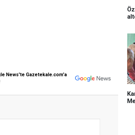
Öz
alt
gle News'te Gazetekale.com'a
!
Ka
Me