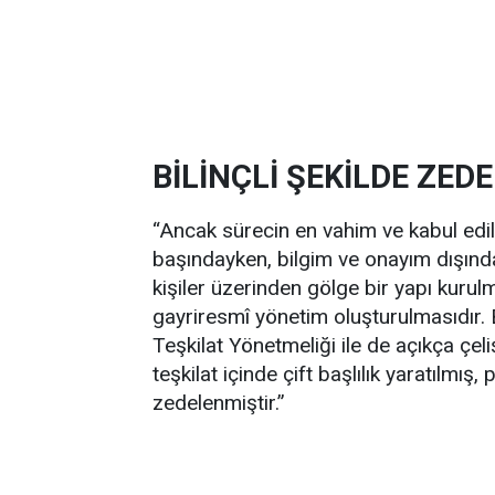
BİLİNÇLİ ŞEKİLDE ZED
“Ancak sürecin en vahim ve kabul ed
başındayken, bilgim ve onayım dışınd
kişiler üzerinden gölge bir yapı kurulma
gayriresmî yönetim oluşturulmasıdır. B
Teşkilat Yönetmeliği ile de açıkça çel
teşkilat içinde çift başlılık yaratılmış, 
zedelenmiştir.”