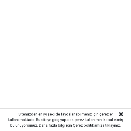
Gazetekale.com'a abone olun!
HABERE
YORUM KAT
UYARI:
Küfür, hakaret, rencide edici cümleler veya imalar, inançlara saldırı
içeren, imla kuralları ile yazılmamış,
Sitemizden en iyi şekilde faydalanabilmeniz için çerezler
Türkçe karakter kullanılmayan ve büyük harflerle yazılmış yorumlar
kullanılmaktadır. Bu siteye giriş yaparak çerez kullanımını kabul etmiş
onaylanmamaktadır.
bulunuyorsunuz. Daha fazla bilgi için
Çerez politikamıza
tıklayınız.