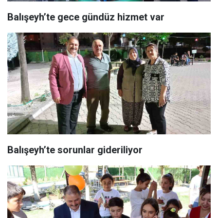
Balışeyh’te gece gündüz hizmet var
Balışeyh’te sorunlar gideriliyor