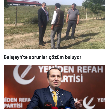
Balışeyh’te sorunlar çözüm buluyor