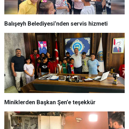
Balışeyh Belediyesi’nden servis hizmeti
Miniklerden Başkan Şen’e teşekkür