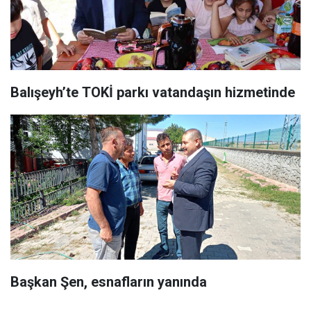
Balışeyh’te TOKİ parkı vatandaşın hizmetinde
Başkan Şen, esnafların yanında