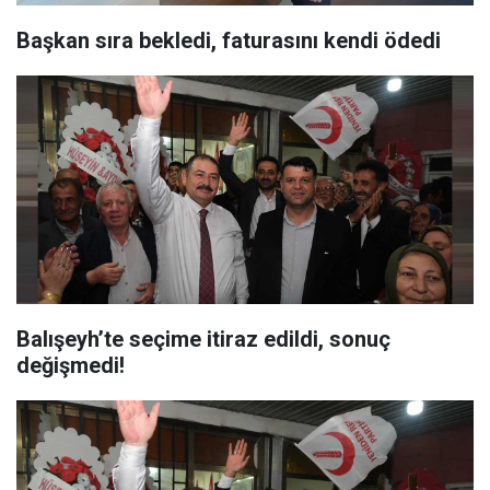
Başkan sıra bekledi, faturasını kendi ödedi
Balışeyh’te seçime itiraz edildi, sonuç
değişmedi!