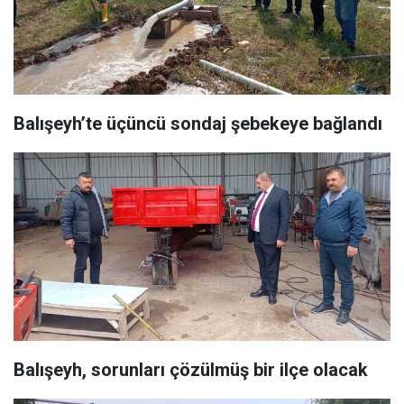
Balışeyh’te üçüncü sondaj şebekeye bağlandı
Balışeyh, sorunları çözülmüş bir ilçe olacak