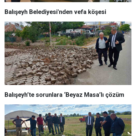
Balışeyh Belediyesi'nden vefa köşesi
Balışeyh’te sorunlara ‘Beyaz Masa’lı çözüm