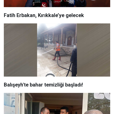
Fatih Erbakan, Kırıkkale’ye gelecek
Balışeyh'te bahar temizliği başladı!