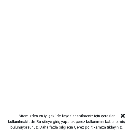
ettirmeyi sürdürüyor. Geliştirilen yeni nesil savunma
sistemleri, hem yurt içinde hem de uluslararası
platformlarda büyük ilgi görüyor.
MKE tarafından geliştirilen modern savunma ürünleri,
Türk mühendisliğinin geldiği noktayı gözler önüne
sererken, kurumun teknoloji odaklı üretim vizyonunu
da güçlendiriyor. Kara, deniz ve farklı savunma
alanlarına yönelik geliştirilen sistemlerle Türkiye’nin
savunma sanayisindeki bağımsızlık hedeflerine katkı
sağlanıyor.
Sitemizden en iyi şekilde faydalanabilmeniz için çerezler
kullanılmaktadır. Bu siteye giriş yaparak çerez kullanımını kabul etmiş
bulunuyorsunuz. Daha fazla bilgi için
Çerez politikamıza
tıklayınız.