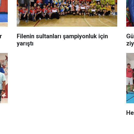
r
Filenin sultanları şampiyonluk için
Gü
yarıştı
zi
He