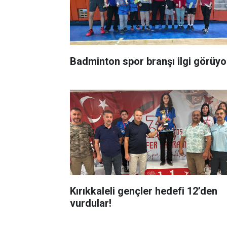
Badminton spor branşı ilgi görüyo
Kırıkkaleli gençler hedefi 12’den
vurdular!