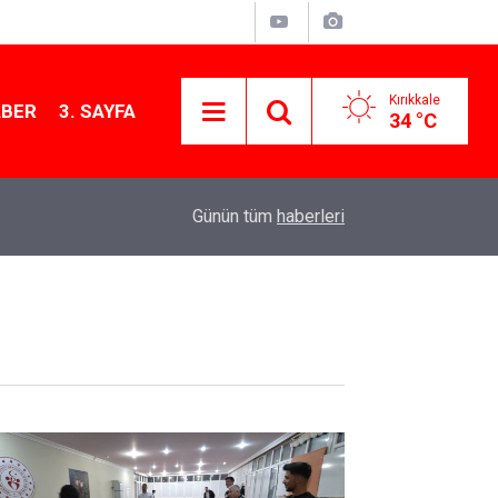
Kırıkkale
ABER
3. SAYFA
34 °C
11:21
MKE’nin Yerli Savunma Teknolojileri Dünya Sah
Günün tüm
haberleri