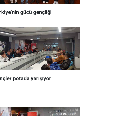
rkiye’nin gücü gençliği
nçler potada yarışıyor