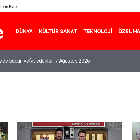
itene Ekle
DÜNYA
KÜLTÜR SANAT
TEKNOLOJI
ÖZEL H
le’de bugün vefat edenler: 7 Ağustos 2026