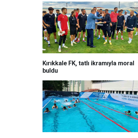
Kırıkkale FK, tatlı ikramıyla moral
buldu