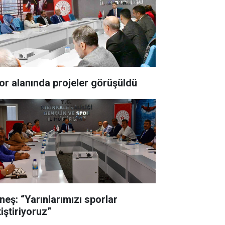
or alanında projeler görüşüldü
neş: “Yarınlarımızı sporlar
iştiriyoruz”