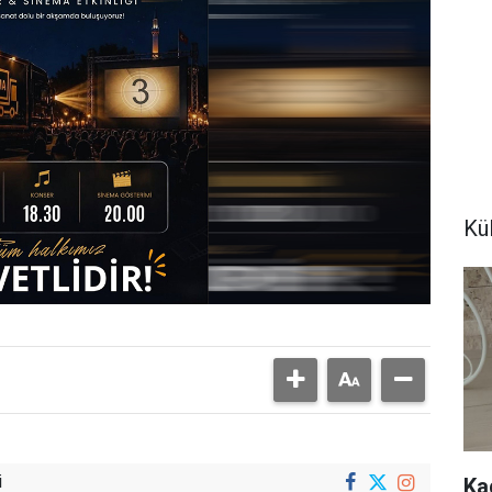
Kü
i
Ka