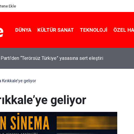
itene Ekle
DÜNYA
KÜLTÜR SANAT
TEKNOLOJI
ÖZEL H
 Parti’den “Terörsüz Türkiye” yasasına sert eleştiri
ırıkkale’ye geliyor
kkale’ye geliyor