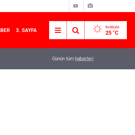
Kırıkkale
ABER
3. SAYFA
25 °C
13:07
Kırıkkale’de hayvan hastalıklarına karşı denetimler
Günün tüm
haberleri