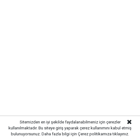
Erdal Eczanesi
Alaaddin Mahallesi, Cumhuriyet Caddesi, 60 Sokak,
No:3/a Yahşihan / Kırıkkale
→ Yahşihan Belediye Binası 500 Metre Ilerisi
0 (318) 357-34-23
Etiketler :
Kırkkale nöbetçi eczane haberleri
Gelişmelerden haberdar olmak
için Google News'te
Gazetekale.com'a abone olun!
Sitemizden en iyi şekilde faydalanabilmeniz için çerezler
kullanılmaktadır. Bu siteye giriş yaparak çerez kullanımını kabul etmiş
bulunuyorsunuz. Daha fazla bilgi için
Çerez politikamıza
tıklayınız.