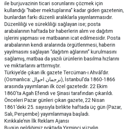
ile burjuvazinin ticari sorunlarını çözmek için
kullandığı “haber mektuplarına” kadar giden gazetenin,
bunlardan farkı düzenli aralıklarla yayınlanmasıdır.
Düzenliliği ve sürekliliği sağlayan ise; posta
arabalarının haftada bir haberlerin alım ve dağıtım
işlerini yapması ve matbaanın icat edilmesidir. Posta
arabalarının kendi aralarında örgütlenmesi, haberin
yayılmasını sağlayan “dağıtım ağlarının” kurulmasını
sağlamış, matbaa da yazılı ürünlerin basılma hızlarını
ve miktarlarını arttırmıştır.
Türkiye’de çıkan ilk gazete Tercüman-ı Ahvâl’dır.
(Osmanlıca: ترجمان احوال), İstanbul'da 1860-1866
arasında yayımlanan ilk özel gazetedir. 22 Ekim
1860'ta Agah Efendi ve Şinasi tarafından çıkarıldı.
Önceleri Pazar günleri çıkan gazete, 22 Nisan
1861'deki 25. sayısıyla birlikte haftada üç gün (Pazar,
Salı, Perşembe) yayımlanmaya başladı.
Kırıkkale’nin İlk Reklam Ajansı
Bugün geldiğimiz noktada Yirminci yüzyılın