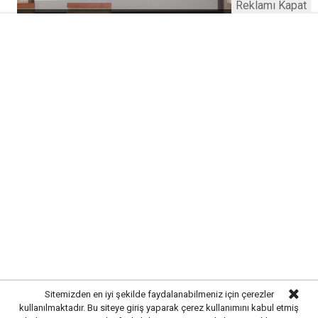
Reklamı Kapat
Gazete Kale © 2016
Anasayfa
Künye
İletişim
Gizlilik İlkeleri
Sitene Ekle
Marka Flower Çiçekçi
Sitemizden en iyi şekilde faydalanabilmeniz için çerezler
kullanılmaktadır. Bu siteye giriş yaparak çerez kullanımını kabul etmiş
Haber Portalı Yazılımı