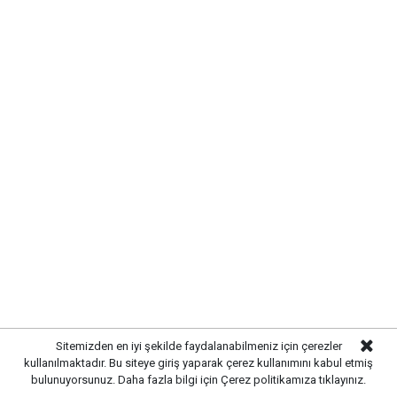
HABERE
YORUM KAT
UYARI:
Küfür, hakaret, rencide edici cümleler veya imalar, inançlara saldırı
içeren, imla kuralları ile yazılmamış,
Sitemizden en iyi şekilde faydalanabilmeniz için çerezler
Türkçe karakter kullanılmayan ve büyük harflerle yazılmış yorumlar
kullanılmaktadır. Bu siteye giriş yaparak çerez kullanımını kabul etmiş
onaylanmamaktadır.
bulunuyorsunuz. Daha fazla bilgi için
Çerez politikamıza
tıklayınız.