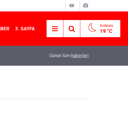
Kırıkkale
ABER
3. SAYFA
19 °C
16:00
Sulakyurt Yeşilyazı Köyü'nde mezarlık yangını
Günün tüm
haberleri