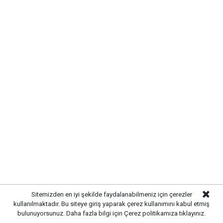
Etiketler :
Anahtar Parti haberleri
Gelişmelerden haberdar olmak
için Google News'te
Gazetekale.com'a abone olun!
HABERE
YORUM KAT
Sitemizden en iyi şekilde faydalanabilmeniz için çerezler
kullanılmaktadır. Bu siteye giriş yaparak çerez kullanımını kabul etmiş
bulunuyorsunuz. Daha fazla bilgi için
Çerez politikamıza
tıklayınız.