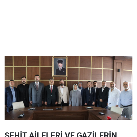
ŞEHİT AİLELERİ VE GAZİLERİN