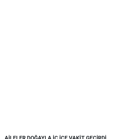
AİLELER DOĞAYLA İÇ İÇE VAKİT GEÇİRDİ