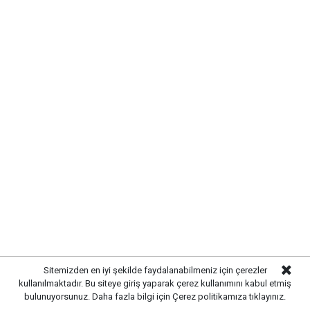
Yayımlanan vefat ilanlarına göre Fahriye Türe (89)
vefat etmiştir. Merhumenin cenazesi öğle namazına
müteakip Nokta Camiinden kaldırılacaktır.
Belediyenin ilanlarında yer alan bir diğer isim ise
Meryem Türe (83) vefat etmiştir. Merhumenin
cenazesi öğle namazına müteakip B.BAŞI Fatih
Camiinden kaldırılacaktır.
Şerif Acar (72) vefat etmiştir. Cenazesi öğle namazına
Sitemizden en iyi şekilde faydalanabilmeniz için çerezler
müteakip Çalılıöz Furkan Camiinden kaldırılacaktır.
kullanılmaktadır. Bu siteye giriş yaparak çerez kullanımını kabul etmiş
bulunuyorsunuz. Daha fazla bilgi için
Çerez politikamıza
tıklayınız.