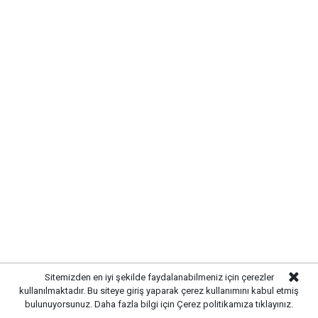
Gelişmelerden haberdar olmak
için Google News'te
Gazetekale.com'a abone olun!
HABERE
YORUM KAT
Sitemizden en iyi şekilde faydalanabilmeniz için çerezler
kullanılmaktadır. Bu siteye giriş yaparak çerez kullanımını kabul etmiş
UYARI:
Küfür, hakaret, rencide edici cümleler veya imalar, inançlara saldırı
bulunuyorsunuz. Daha fazla bilgi için
Çerez politikamıza
tıklayınız.
içeren, imla kuralları ile yazılmamış,