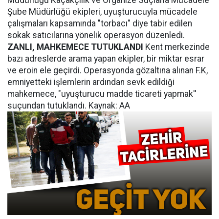
Müdürlüğü Kaçakçılık ve Organize Suçlarla Mücadele
Şube Müdürlüğü ekipleri, uyuşturucuyla mücadele
çalışmaları kapsamında "torbacı" diye tabir edilen
sokak satıcılarına yönelik operasyon düzenledi.
ZANLI, MAHKEMECE TUTUKLANDI
Kent merkezinde
bazı adreslerde arama yapan ekipler, bir miktar esrar
ve eroin ele geçirdi. Operasyonda gözaltına alınan F.K,
emniyetteki işlemlerin ardından sevk edildiği
mahkemece, "uyuşturucu madde ticareti yapmak''
suçundan tutuklandı. Kaynak: AA