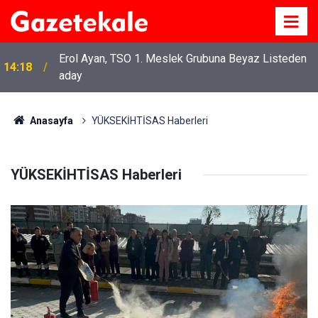
Erol Ayan, TSO 1. Meslek Grubuna Beyaz Listeden
14:18
aday
Anahtar Parti’den “Terörsüz Türkiye” yasasına sert
13:48
eleştiri
Anasayfa
YÜKSEKİHTİSAS Haberleri
YÜKSEKİHTİSAS Haberleri