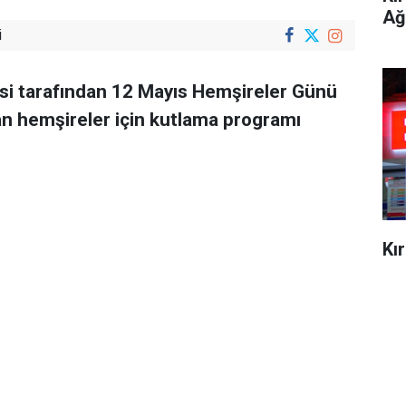
Ağ
i
esi tarafından 12 Mayıs Hemşireler Günü
an hemşireler için kutlama programı
Kı