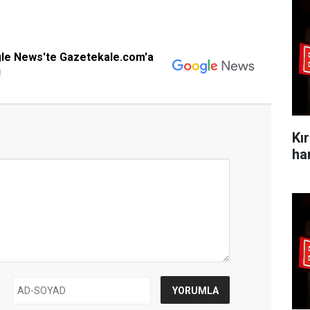
gle News'te Gazetekale.com'a
!
Kı
ha