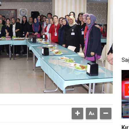
Sa
Kı