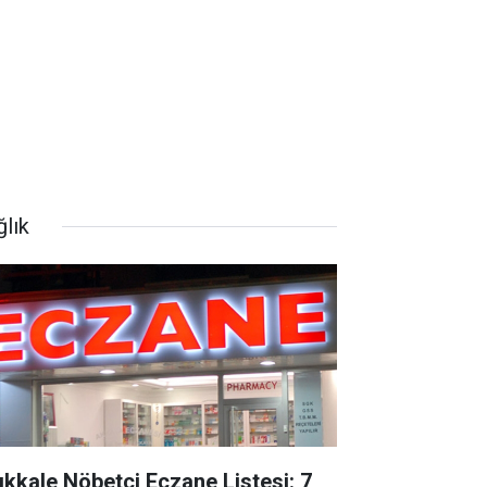
ğlık
rıkkale Nöbetçi Eczane Listesi: 7