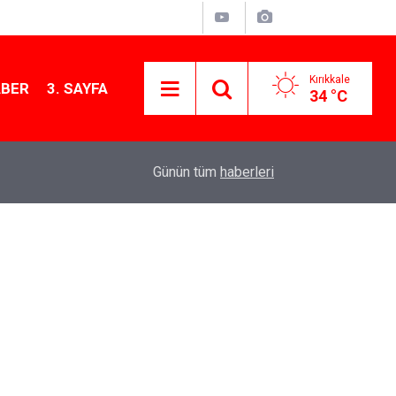
Kırıkkale
ABER
3. SAYFA
34 °C
11:21
MKE’nin Yerli Savunma Teknolojileri Dünya Sah
Günün tüm
haberleri