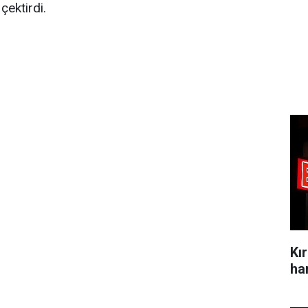
çektirdi.
Kı