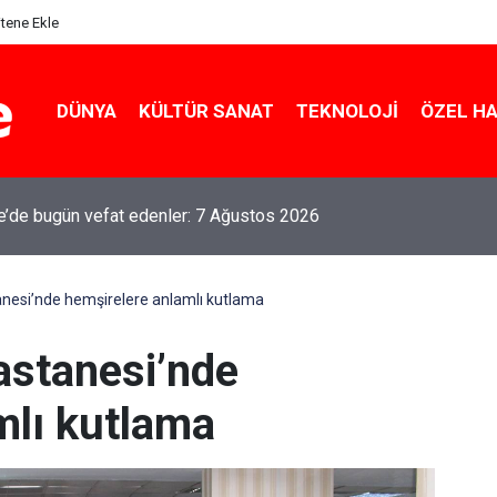
itene Ekle
DÜNYA
KÜLTÜR SANAT
TEKNOLOJI
ÖZEL H
le’de bugün vefat edenler: 7 Ağustos 2026
anesi’nde hemşirelere anlamlı kutlama
astanesi’nde
mlı kutlama