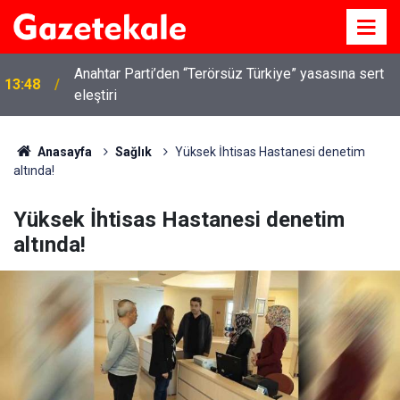
Anahtar Parti’den “Terörsüz Türkiye” yasasına sert
13:48
eleştiri
Kırıkkale’de hayvan hastalıklarına karşı denetimler
13:07
artırıldı
Anasayfa
Sağlık
Yüksek İhtisas Hastanesi denetim
altında!
Yüksek İhtisas Hastanesi denetim
altında!