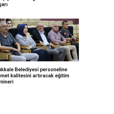
şarı
rıkkale Belediyesi personeline
zmet kalitesini artıracak eğitim
mineri