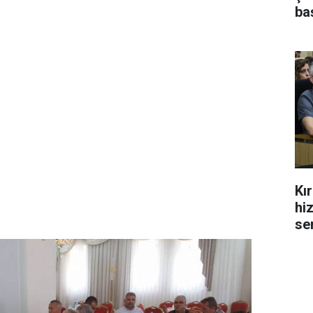
ba
Kı
hi
se