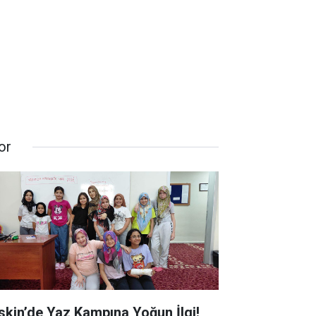
or
skin’de Yaz Kampına Yoğun İlgi!