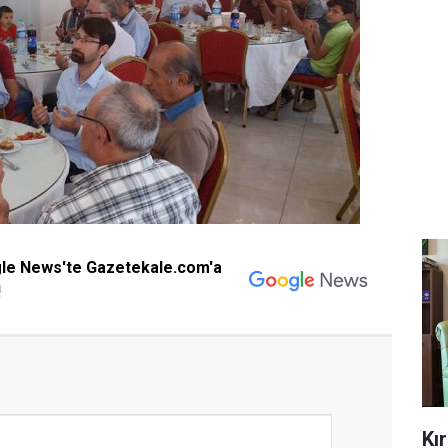
gle News'te Gazetekale.com'a
!
Kı