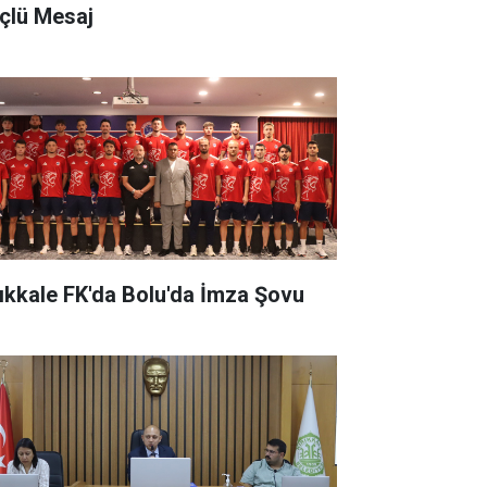
çlü Mesaj
rıkkale FK'da Bolu'da İmza Şovu