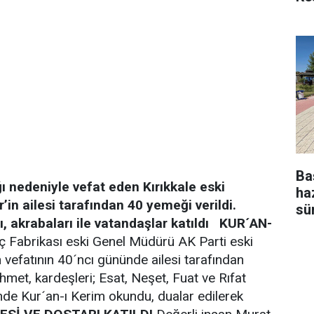
Ba
ğı nedeniyle vefat eden Kırıkkale eski
ha
in ailesi tarafından 40 yemeği verildi.
sü
akrabaları ile vatandaşlar katıldı
KUR´AN-
Fabrikası eski Genel Müdürü AK Parti eski
n vefatının 40´ncı gününde ailesi tarafından
hmet, kardeşleri; Esat, Neşet, Fuat ve Rıfat
de Kur´an-ı Kerim okundu, dualar edilerek