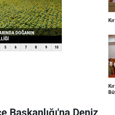
Kı
Kı
Bü
e Başkanlığı'na Deniz