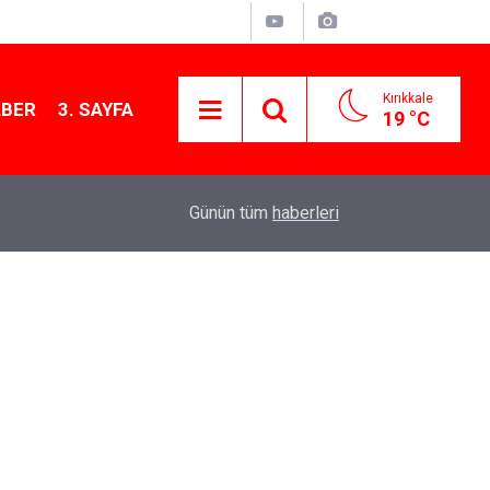
Kırıkkale
ABER
3. SAYFA
19 °C
12:26
Kırıkkale Çalılıöz Mahallesi'nde altyapı çalışma
Günün tüm
haberleri