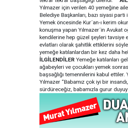
tekrar tekrar başsağlığı dilendi.
Aİ
Yılmazer için verilen 40 yemeğine ailes
Belediye Başkanları, bazı siyasi parti il
Yemek öncesinde Kur´an-ı kerim okund
konuşma yapan Yılmazer´in Avukat oğ
kendilerine hep güzel şeyleri tavsiye e
evlatları olarak şahitlik ettiklerini söy
yemeğe katılanlardan bir kez daha hel
İLGİLENDİLER
Yemeğe katılanları gel
ağabeyleri ve çocukları yemek sonrası
başsağlığı temennilerini kabul ettile
Yılmazer “Babamız çok iyi bir insandı
sürdüreceğiz, babamızla gurur duyuy