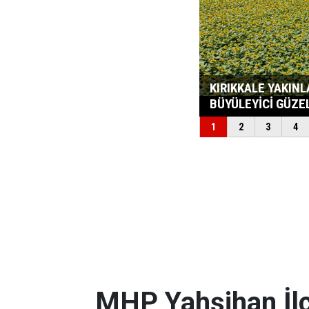
MHP Yahşihan İlç