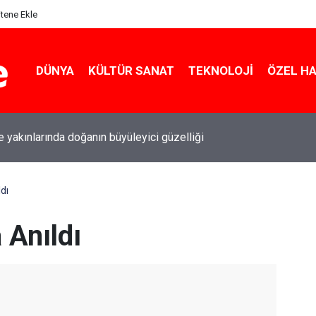
itene Ekle
DÜNYA
KÜLTÜR SANAT
TEKNOLOJI
ÖZEL H
le yakınlarında doğanın büyüleyici güzelliği
dı
 Anıldı