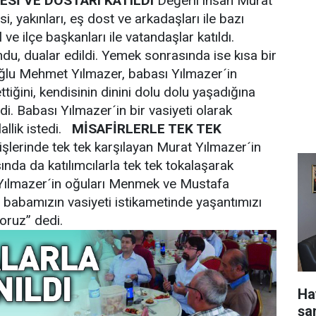
LESİ VE DOSTARI KATILDI
Değerli insan Murat
i, yakınları, eş dost ve arkadaşları ile bazı
 ve ilçe başkanları ile vatandaşlar katıldı.
u, dualar edildi. Yemek sonrasında ise kısa bir
lu Mehmet Yılmazer, babası Yılmazer´in
ttiğini, kendisinin dinini dolu dolu yaşadığına
ledi. Babası Yılmazer´in bir vasiyeti olarak
allik istedi.
MİSAFİRLERLE TEK TEK
işlerinde tek tek karşılayan Murat Yılmazer´in
nda da katılımcılarla tek tek tokalaşarak
r. Yılmazer´in oğuları Menmek ve Mustafa
, babamızın vasiyeti istikametinde yaşantımızı
oruz” dedi.
Ha
şa