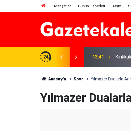
Manşetler
Günün Haberleri
Arşiv
S
 Deniz Çavdar başkan seçildi
24
13:41
Kırıkka
Anasayfa
Spor
Yılmazer Dualarla Anıl
Yılmazer Dualarla