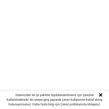
Sitemizden en iyi şekilde faydalanabilmeniz için çerezler
kullanılmaktadır. Bu siteye giriş yaparak çerez kullanımını kabul etmiş
Etiketler :
bulunuyorsunuz. Daha fazla bilgi için
Çerez politikamıza
tıklayınız.
Kırıkkale vefat Haberleri