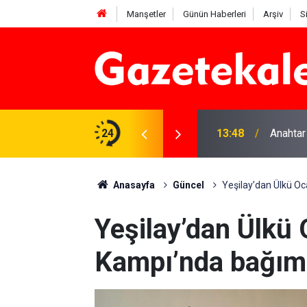
Manşetler
Günün Haberleri
Arşiv
S
na Beyaz Listeden aday
24
13:48
Anahtar
Anasayfa
Güncel
Yeşilay’dan Ülkü Oca
Yeşilay’dan Ülkü 
Kampı’nda bağımlı