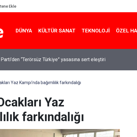
itene Ekle
DÜNYA
KÜLTÜR SANAT
TEKNOLOJI
ÖZEL H
 Parti’den “Terörsüz Türkiye” yasasına sert eleştiri
kları Yaz Kampı’nda bağımlılık farkındalığı
Ocakları Yaz
lık farkındalığı