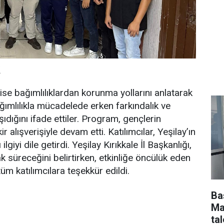
R
se bağımlılıklardan korunma yollarını anlatarak
ımlılıkla mücadelede erken farkındalık ve
dığını ifade ettiler. Program, gençlerin
ir alışverişiyle devam etti. Katılımcılar, Yeşilay’ın
iyi dile getirdi. Yeşilay Kırıkkale İl Başkanlığı,
ak süreceğini belirtirken, etkinliğe öncülük eden
üm katılımcılara teşekkür edildi.
Ba
Ma
tal