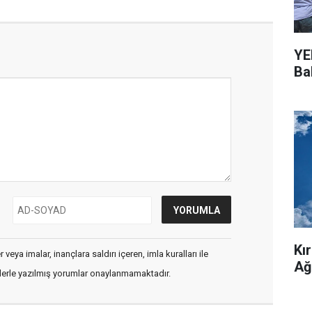
YEN
Bal
Kı
veya imalar, inançlara saldırı içeren, imla kuralları ile
Ağ
flerle yazılmış yorumlar onaylanmamaktadır.