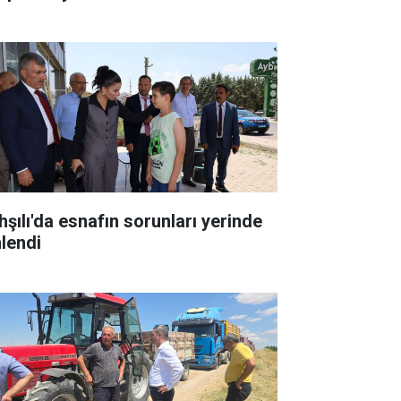
hşılı'da esnafın sorunları yerinde
nlendi