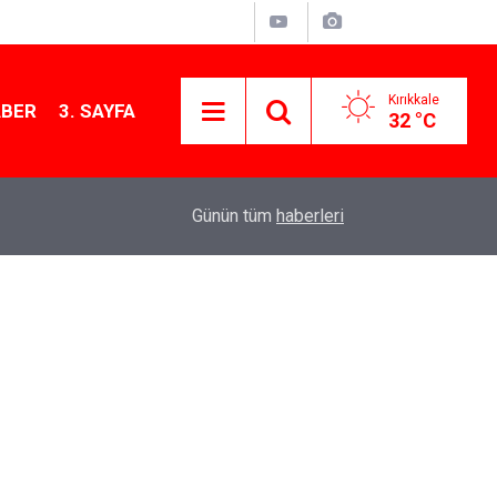
Kırıkkale
ABER
3. SAYFA
32 °C
13:07
Kırıkkale’de hayvan hastalıklarına karşı denetimler
Günün tüm
haberleri