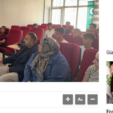
Gü
Er