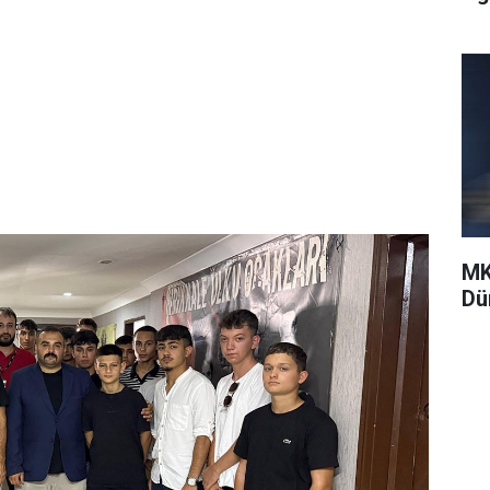
MK
Dü