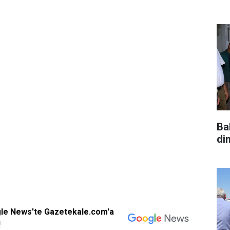
Ba
di
gle News'te Gazetekale.com'a
!