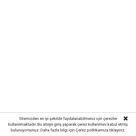
Kırıkkale Belediyesi,
kent genelinde sürdürdüğü
altyapı yatırımlarına aralıksız devam ediyor. Bu
kapsamda
Çalılıöz Mahallesi'nde
bulunan sokakta
yürütülen altyapı çalışmaları tamamlanırken, uzun
yıllardır ihtiyaç duyulan yenileme işlemleri de başarıyla
sonuçlandırıldı.
Sitemizden en iyi şekilde faydalanabilmeniz için çerezler
kullanılmaktadır. Bu siteye giriş yaparak çerez kullanımını kabul etmiş
MODERN VE GÜÇLÜ ALTYAPI
bulunuyorsunuz. Daha fazla bilgi için
Çerez politikamıza
tıklayınız.