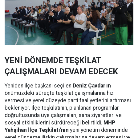
YENİ DÖNEMDE TEŞKİLAT
ÇALIŞMALARI DEVAM EDECEK
Yeniden ilçe başkanı seçilen
Deniz Çavdar'ın
önümüzdeki süreçte teşkilat çalışmalarına hız
vermesi ve yerel düzeyde parti faaliyetlerini artırması
bekleniyor. İlçe teşkilatının, planlanan programlar
doğrultusunda üye çalışmaları, saha ziyaretleri ve
sosyal etkinliklerini sürdüreceği belirtildi.
MHP
Yahşihan İlçe Teşkilatı'nın
yeni yönetim döneminde
yerel gündeme ilişkin çalışmalarına devam etmesi ve