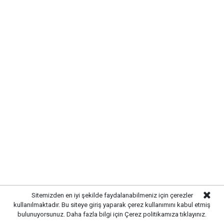
altyapı yatırımlarına aralıksız devam ediyor. Bu
kapsamda
Çalılıöz Mahallesi'nde
bulunan sokakta
yürütülen altyapı çalışmaları tamamlanırken, uzun
yıllardır ihtiyaç duyulan yenileme işlemleri de başarıyla
sonuçlandırıldı.
Sitemizden en iyi şekilde faydalanabilmeniz için çerezler
MODERN VE GÜÇLÜ ALTYAPI
kullanılmaktadır. Bu siteye giriş yaparak çerez kullanımını kabul etmiş
bulunuyorsunuz. Daha fazla bilgi için
Çerez politikamıza
tıklayınız.
OLUŞTURULDU