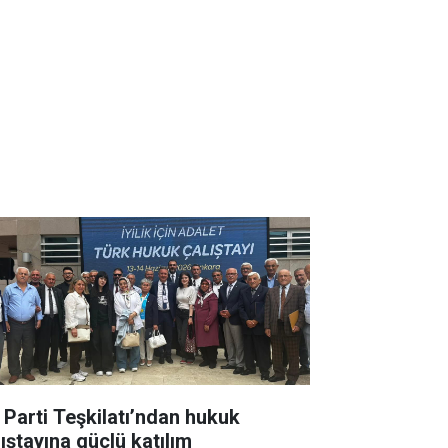
İ Parti Teşkilatı’ndan hukuk
lıştayına güçlü katılım