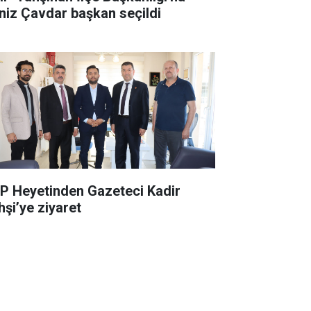
niz Çavdar başkan seçildi
P Heyetinden Gazeteci Kadir
hşi’ye ziyaret