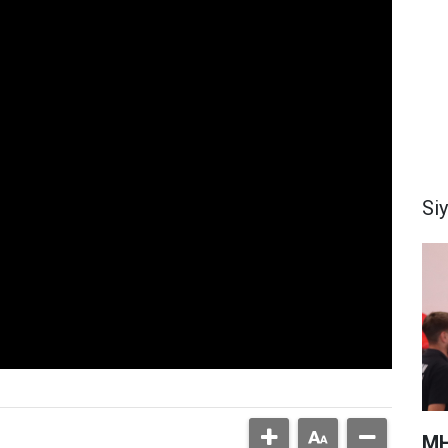
Si
MH