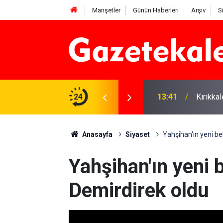
Manşetler
Günün Haberleri
Arşiv
S
 Deniz Çavdar başkan seçildi
24
13:41
Kırıkka
Anasayfa
Siyaset
Yahşihan'ın yeni be
Yahşihan'ın yeni 
Demirdirek oldu