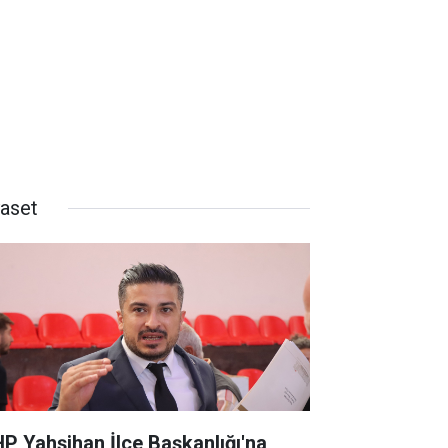
yaset
P Yahşihan İlçe Başkanlığı'na