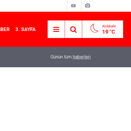
Kırıkkale
ABER
3. SAYFA
19 °C
12:26
Kırıkkale Çalılıöz Mahallesi'nde altyapı çalışma
Günün tüm
haberleri