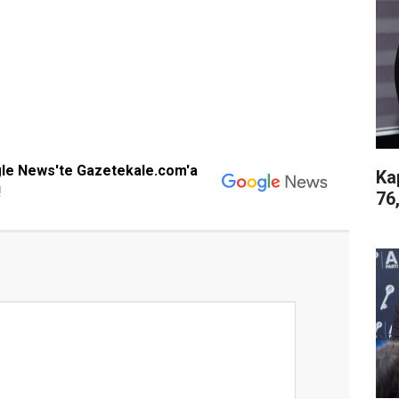
gle News'te Gazetekale.com'a
Ka
!
76