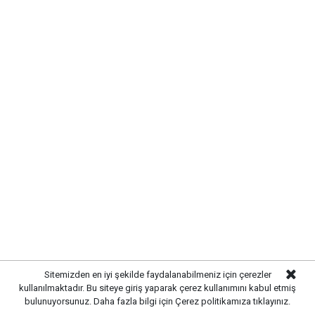
TRAFİKTE KISA SÜRELİ AKSAMA
YAŞANDI
Kaza
nedeniyle yolun ilgili bölümünde trafik kontrollü
olarak sağlanırken, polis ekipleri bölgede güvenlik
önlemleri aldı. Hasar gören kamyon ve çekicinin
kaldırılmasının ardından trafik akışı normale döndü.
KAZAYLA İLGİLİ SORUŞTURMA
BAŞLATILDI
Sitemizden en iyi şekilde faydalanabilmeniz için çerezler
Polis ekipleri,
kazanın meydana geliş nedenini
kullanılmaktadır. Bu siteye giriş yaparak çerez kullanımını kabul etmiş
belirlemek amacıyla olay yerinde detaylı inceleme
bulunuyorsunuz. Daha fazla bilgi için
Çerez politikamıza
tıklayınız.