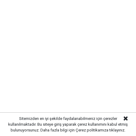
MAHALLE SAKİNLERİNDEN
ÇALIŞMALARA DESTEK
Mahalle sakinleri,
uzun süredir beklenen altyapı
çalışmalarının tamamlanmasından duydukları
memnuniyeti dile getirirken, yapılacak üstyapı
düzenlemeleriyle birlikte yaşam kalitesinin daha da
artacağını ifade etti.
Sitemizden en iyi şekilde faydalanabilmeniz için çerezler
kullanılmaktadır. Bu siteye giriş yaparak çerez kullanımını kabul etmiş
bulunuyorsunuz. Daha fazla bilgi için
Çerez politikamıza
tıklayınız.