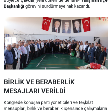
Böylece
Çavdar
, yeni dönemde de
MHP Yahşihan İlçe
Başkanlığı
görevini sürdürmeye hak kazandı.
BİRLİK VE BERABERLİK
MESAJLARI VERİLDİ
Kongrede konuşan parti yöneticileri ve teşkilat
mensupları, birlik ve beraberlik içerisinde çalışmaların