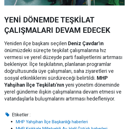
YENİ DÖNEMDE TEŞKİLAT
ÇALIŞMALARI DEVAM EDECEK
Yeniden ilçe başkanı seçilen
Deniz Çavdar'ın
önümüzdeki süreçte teşkilat çalışmalarına hız
vermesi ve yerel düzeyde parti faaliyetlerini artırması
bekleniyor. İlçe teşkilatının, planlanan programlar
doğrultusunda üye çalışmaları, saha ziyaretleri ve
sosyal etkinliklerini sürdüreceği belirtildi.
MHP
Yahşihan İlçe Teşkilatı'nın
yeni yönetim döneminde
yerel gündeme ilişkin çalışmalarına devam etmesi ve
vatandaşlarla buluşmalarını artırması hedefleniyor.
Etiketler :
MHP Yahşihan İlçe Başkanlığı haberleri
MHP Kırıkkale Milletvekili Av. Halil Öztürk haberleri