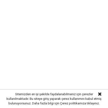
Gazetekale.com
Haber Merkezi
Kırıkkale Belediyesi, Çalılıöz Mahallesi'nde altyapı
yenileme çalışmalarını başarıyla tamamladı.
Özellikle ilgili sokakta gerçekleştirilen çalışmaların
ardından üstyapı düzenlemelerine geçilmesiyle
daha modern ve güvenli bir görünüm hedefleniyor.
Sitemizden en iyi şekilde faydalanabilmeniz için çerezler
kullanılmaktadır. Bu siteye giriş yaparak çerez kullanımını kabul etmiş
bulunuyorsunuz. Daha fazla bilgi için
Çerez politikamıza
tıklayınız.