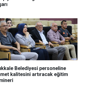
şarı
rıkkale Belediyesi personeline
zmet kalitesini artıracak eğitim
mineri