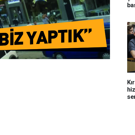
ba
Kı
hi
se