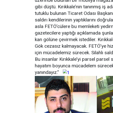
üzerinde bulunan bir mobilya mağazas
gibi düştü. Kırıkkale’nin tanınmış iş
tutuklu bulunan Ticaret Odası Başkan
saldırı kendilerinin yaptıklarını doğrula
asla FETÖ’cülere bu memleketi yedir
gazetecilere yaptığı açıklamada şunla
kan gölüne çevirmek istediler. Kırık
Gök cezasız kalmayacak. FETÖ’ye hizm
için mücadelemiz sürecek. Silahlı saldır
Bu insanlar Kırıkkale’yi parsel parsel
hayatım boyunca mücadelem sürecek. 
yanındayız.”