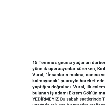
15 Temmuz gecesi yaşanan darbeni
yönelik operasyonlar sürerken, Kır
Vural, “İnsanların malına, canına 
kalmayacak” şuuruyla hareket edere
yaptığını doğruladı. Vural, ilk eyl
bulunan iş adamı Ekrem Gök’ün mağ
YEDİRMEYİZ
Bu sabah saatlerinde T