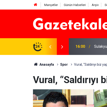
Manşetler
Günün Haberleri
Arşiv
S
e yatırım çalışmaları değerlendirildi
24
16:00
Sulakyu
Anasayfa
Spor
Vural, “Saldırıyı biz ya
Vural, “Saldırıyı b