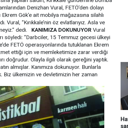
ına yapılan saldırı, Kırıkkale gündemine bomba
 adamlarından Denizhan Vural, FETÖ’den dolayı
ı Ekrem Gök’e ait mobilya mağazasına silahlı
dı. Vural, “Kırıkkale’nin öz evlatlarıyız. Asla ve
meyiz.” dedi.
KANIMIZA DOKUNUYOR
Vural
rı söyledi: “Darbciler, 15 Temmuz gecesi ülkeyi
kale’de FETÖ operasyonlarında tutuklanan Ekrem
et ettiği için ve memleketimize zarar verdiği
ı doğrudur. Olayla ilgili olarak gereğini yaptık.
 satın almışlar. Kanımıza dokunuyor. Bunlarla
Biz ülkemizin ve devletimizin her zaman
Ha
şa