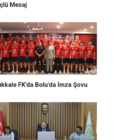
çlü Mesaj
rıkkale FK'da Bolu'da İmza Şovu