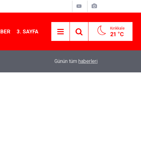
Kırıkkale
ABER
3. SAYFA
21 °C
15:54
Kırıkkale'de çekiciye çarpan kamyon hurdaya d
Günün tüm
haberleri