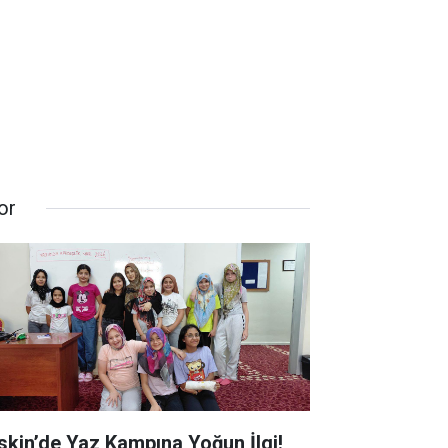
or
skin’de Yaz Kampına Yoğun İlgi!