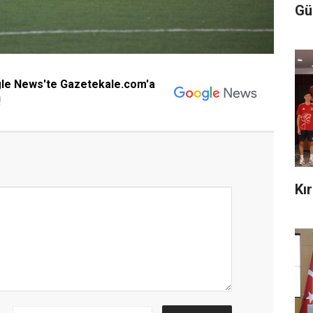
Gü
gle News'te Gazetekale.com'a
!
Kı