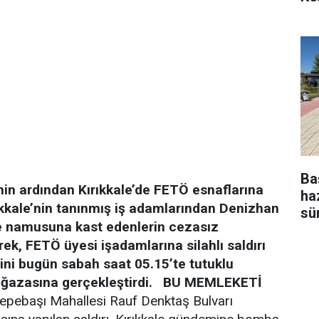
Ba
n ardından Kırıkkale’de FETÖ esnaflarına
ha
ıkkale’nin tanınmış iş adamlarından Denizhan
sü
ve namusuna kast edenlerin cezasız
k, FETÖ üyesi işadamlarına silahlı saldırı
emini bugün sabah saat 05.15’te tutuklu
azasına gerçekleştirdi.
BU MEMLEKETİ
epebaşı Mahallesi Rauf Denktaş Bulvarı