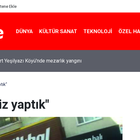
itene Ekle
DÜNYA
KÜLTÜR SANAT
TEKNOLOJI
ÖZEL H
rt Yeşilyazı Köyü'nde mezarlık yangını
ptık"
iz yaptık"