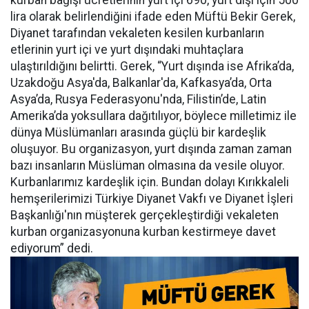
kurban bağışı ücretlerinin yurt içi 690, yurt dışı için 500
lira olarak belirlendiğini ifade eden Müftü Bekir Gerek,
Diyanet tarafından vekaleten kesilen kurbanların
etlerinin yurt içi ve yurt dışındaki muhtaçlara
ulaştırıldığını belirtti. Gerek, “Yurt dışında ise Afrika’da,
Uzakdoğu Asya'da, Balkanlar'da, Kafkasya’da, Orta
Asya’da, Rusya Federasyonu'nda, Filistin’de, Latin
Amerika’da yoksullara dağıtılıyor, böylece milletimiz ile
dünya Müslümanları arasında güçlü bir kardeşlik
oluşuyor. Bu organizasyon, yurt dışında zaman zaman
bazı insanların Müslüman olmasına da vesile oluyor.
Kurbanlarımız kardeşlik için. Bundan dolayı Kırıkkaleli
hemşerilerimizi Türkiye Diyanet Vakfı ve Diyanet İşleri
Başkanlığı'nın müşterek gerçekleştirdiği vekaleten
kurban organizasyonuna kurban kestirmeye davet
ediyorum” dedi.