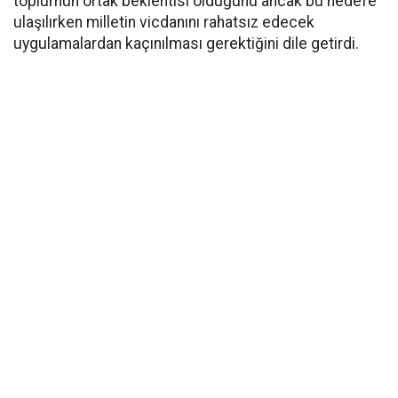
toplumun ortak beklentisi olduğunu ancak bu hedefe
ulaşılırken milletin vicdanını rahatsız edecek
uygulamalardan kaçınılması gerektiğini dile getirdi.