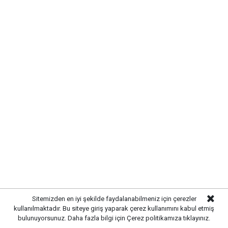
KIRIKKALE’DE HAYVAN SAĞLIĞI
İÇİN ÖNLEMLER ARTIRILDI
Kırıkkale’de hayvan hastalıklarının yayılmasını önlemek
Sitemizden en iyi şekilde faydalanabilmeniz için çerezler
ve hayvancılığın sürdürülebilirliğini sağlamak amacıyla
kullanılmaktadır. Bu siteye giriş yaparak çerez kullanımını kabul etmiş
çalışmalar hız kazandı. Yetkili ekipler, kent genelinde
bulunuyorsunuz. Daha fazla bilgi için
Çerez politikamıza
tıklayınız.