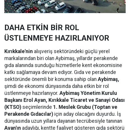
DAHA ETKİN BİR ROL
ÜSTLENMEYE HAZIRLANIYOR
Kırıkkale'nin
alışveriş sektöründeki güçlü yerel
markalarından biri olan Aybimaş, yıllardır perakende
gıda alanında sunduğu hizmetlerle kent ekonomisine
katkı sağlamaya devam ediyor. Gıda ve perakende
sektöründe önemli bir konuma sahip olan
Aybimaş,
şimdi de ekonomi dünyasında daha etkin bir rol
üstlenmeye hazırlanıyor.
Aybimaş Yönetim Kurulu
Başkanı Erol Ayan,
Kırıkkale Ticaret ve Sanayi Odası
(KTSO)
seçimlerinde
1. Meslek Grubu (Toptan ve
Perakende Gıdacılar)
için aday olacağını duyurdu. İş
dünyasında uzun yıllara dayanan tecrübesiyle tanınan
Ayan'ın
adaylığı, kentte faaliyet gösteren gıda sektörü