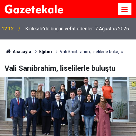
12:12
Kırıkkale’de bugün vefat edenler: 7 Ağustos 2026
MKE’nin Yerli Savunma Teknolojileri Dünya
11:21
Sahnesinde
Anasayfa
Eğitim
Vali Sarıibrahim, liselilerle buluştu
Vali Sarıibrahim, liselilerle buluştu