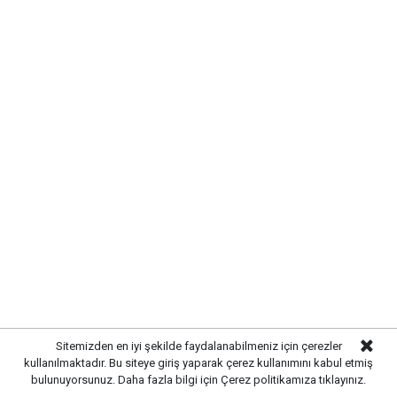
Başkan Ahmet Önal, Çalılıöz
Mahallesi’nde vatandaşların taleplerini
yerinde dinledi
Sitemizden en iyi şekilde faydalanabilmeniz için çerezler
kullanılmaktadır. Bu siteye giriş yaparak çerez kullanımını kabul etmiş
Yayınlanma:
07 Ağustos 2026 Cuma 11:08
bulunuyorsunuz. Daha fazla bilgi için
Çerez politikamıza
tıklayınız.