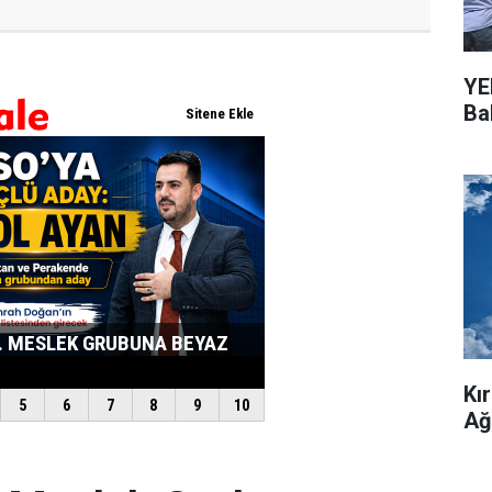
YEN
Bal
Kı
Ağ