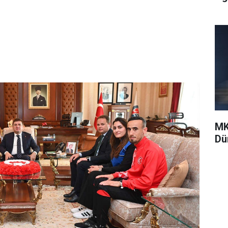
MK
Dü