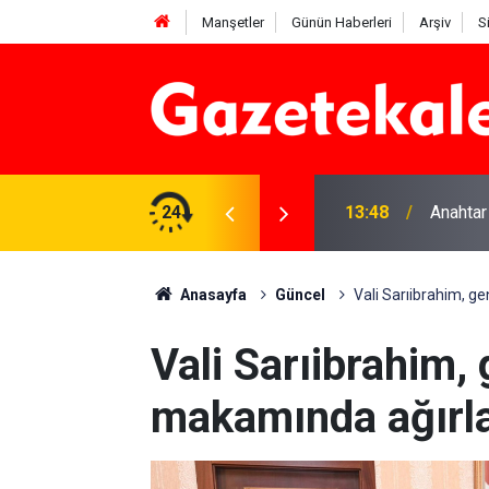
Manşetler
Günün Haberleri
Arşiv
S
na Beyaz Listeden aday
24
13:48
Anahtar
Anasayfa
Güncel
Vali Sarıibrahim, g
Vali Sarıibrahim,
makamında ağırl