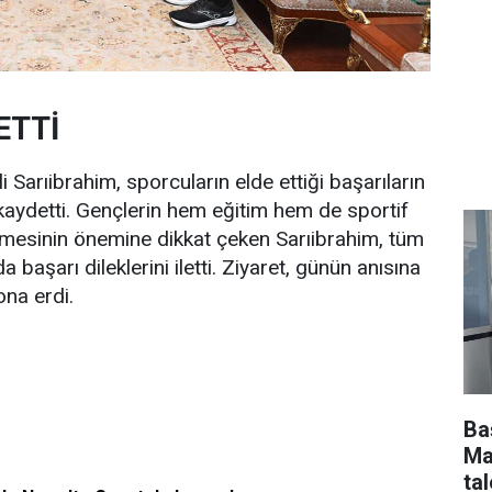
ETTİ
i Sarıibrahim, sporcuların elde ettiği başarıların
 kaydetti. Gençlerin hem eğitim hem de sportif
tişmesinin önemine dikkat çeken Sarıibrahim, tüm
başarı dileklerini iletti. Ziyaret, günün anısına
ona erdi.
Ba
Ma
tal