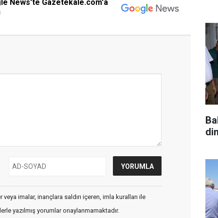
gle News'te Gazetekale.com'a
!
Ba
di
veya imalar, inançlara saldırı içeren, imla kuralları ile
flerle yazılmış yorumlar onaylanmamaktadır.