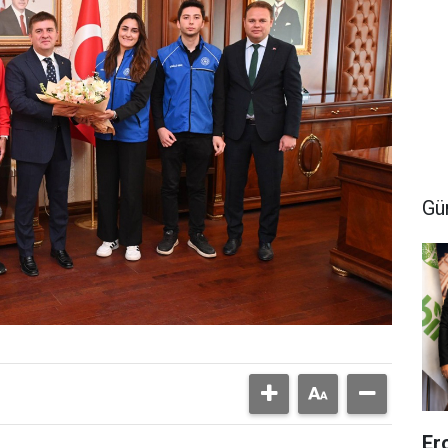
Gü
Er