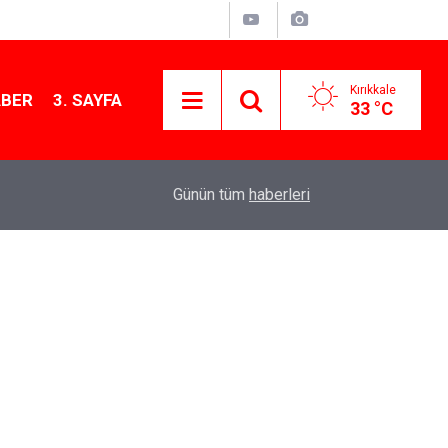
Kırıkkale
ABER
3. SAYFA
33 °C
13:07
Kırıkkale’de hayvan hastalıklarına karşı denetimler
Günün tüm
haberleri