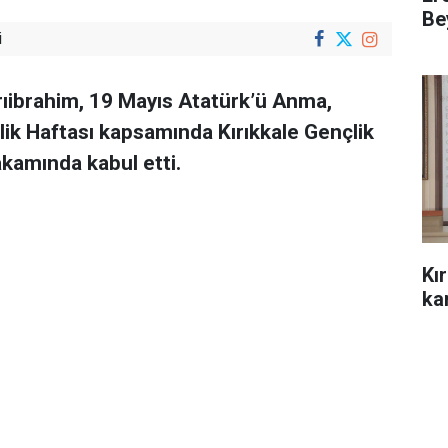
Be
i
arıibrahim, 19 Mayıs Atatürk’ü Anma,
lik Haftası kapsamında Kırıkkale Gençlik
kamında kabul etti.
Kı
kar