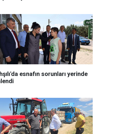
hşılı'da esnafın sorunları yerinde
nlendi