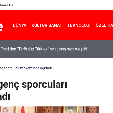
itene Ekle
DÜNYA
KÜLTÜR SANAT
TEKNOLOJI
ÖZEL H
 Parti’den “Terörsüz Türkiye” yasasına sert eleştiri
enç sporcuları makamında ağırladı
 genç sporcuları
adı