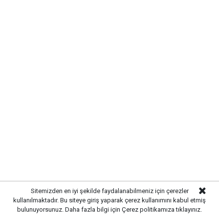
Yayınlanma:
07 Ağustos 2026 Cuma 13:07
Gazetekale.com
Haber Merkezi
Kırıkkale’de hayvan sağlığını tehdit eden hastalıklara
karşı önlemler artırıldı. Tarım ve hayvancılık
alanında güvenliği sağlamak amacıyla ekipler
tarafından denetim ve kontrol çalışmaları
yoğunlaştırıldı.
Sitemizden en iyi şekilde faydalanabilmeniz için çerezler
kullanılmaktadır. Bu siteye giriş yaparak çerez kullanımını kabul etmiş
bulunuyorsunuz. Daha fazla bilgi için
Çerez politikamıza
tıklayınız.