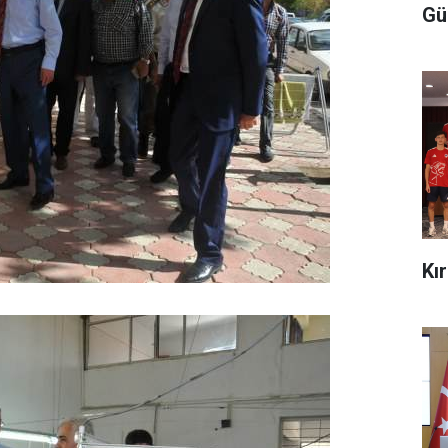
Gü
Kı