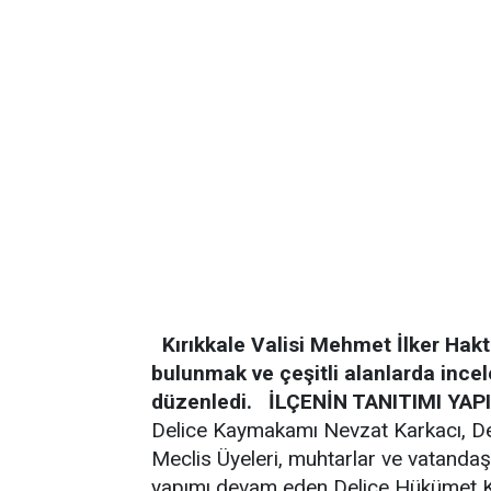
Kırıkkale Valisi Mehmet İlker Hak
bulunmak ve çeşitli alanlarda inc
düzenledi.
İLÇENİN TANITIMI YAPI
Delice Kaymakamı Nevzat Karkacı, De
Meclis Üyeleri, muhtarlar ve vatandaşl
yapımı devam eden Delice Hükümet Ko