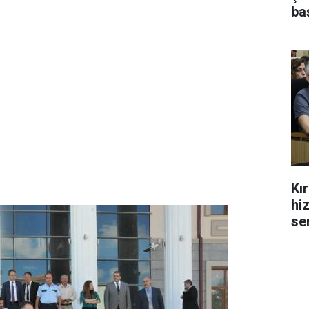
ba
Kı
hi
se