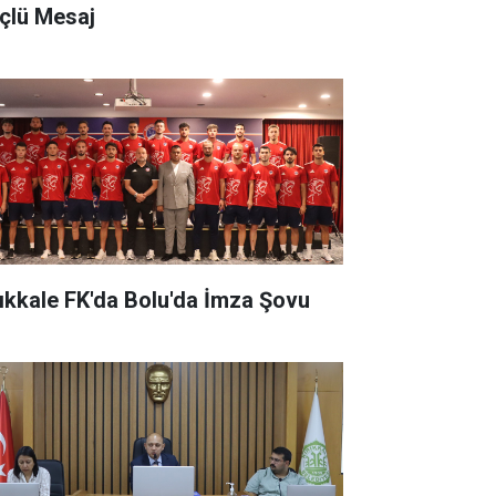
çlü Mesaj
rıkkale FK'da Bolu'da İmza Şovu