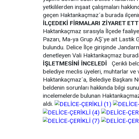
yetkililerden inşaat çalışmaları hakk
geçen Haktankaçmaz´a burada ilçenin 
İLÇEDEKİ FİRMALARI ZİYARET ETT
Haktankaçmaz sırasıyla İlçede faaliye
Pazarı, Ma-ya Grup AŞ´ye ait Lastik 
bulundu. Delice İlçe girişinde Jandar
denetleyen Vali Haktankaçmaz burada
İŞLETMESİNİ İNCELEDİ
Çerikli beld
belediye meclis üyeleri, muhtarlar ve
Haktankaçmaz´a, Belediye Başkanı Nuh
beldenin sorunları hakkında bilgi sun
incelemelerde bulunan Haktankaçmaz ya
aldı.