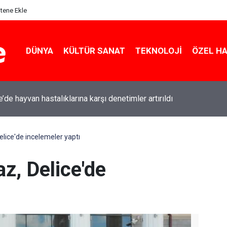
itene Ekle
DÜNYA
KÜLTÜR SANAT
TEKNOLOJI
ÖZEL H
e’de hayvan hastalıklarına karşı denetimler artırıldı
lice'de incelemeler yaptı
z, Delice'de