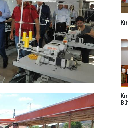
Kı
Kı
Bü