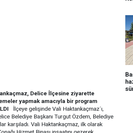
Ba
ha
sü
tankaçmaz, Delice İlçesine ziyarette
elemeler yapmak amacıyla bir program
LDI
İlçeye gelişinde Vali Haktankaçmaz´ı,
lice Belediye Başkanı Turgut Özdem, Belediye
ar karşıladı. Vali Haktankaçmaz, ilk olarak
nağı Hizmet Binası inşaatını gezerek