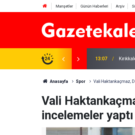
Manşetler
Günün Haberleri
Arşiv
S
ye” yasasına sert eleştiri
24
13:07
Kırıkkal
Anasayfa
Spor
Vali Haktankaçmaz, De
Vali Haktankaçma
incelemeler yaptı