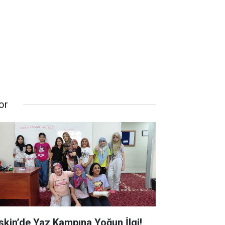
or
skin’de Yaz Kampına Yoğun İlgi!