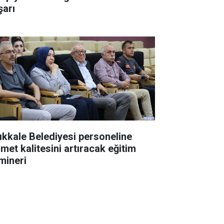
şarı
rıkkale Belediyesi personeline
zmet kalitesini artıracak eğitim
mineri