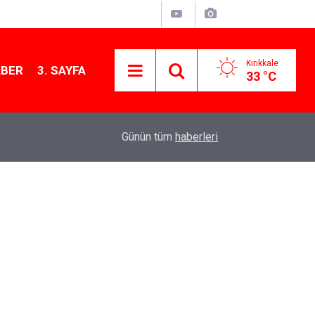
Kırıkkale
ABER
3. SAYFA
33 °C
12:12
Kırıkkale’de bugün vefat edenler: 7 Ağustos 20
Günün tüm
haberleri