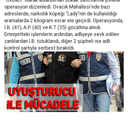
"torbacı" olarak adlandırılan sokak satıcılarına yönelik
operasyon düzenledi. Ovacık Mahallesi'nde bazı
adreslerde, narkotik köpeği "Lady"nin de kullanıldığı
aramalarda 2 kilogram esrar ele geçirdi. Operasyonda,
İ.B. (41), A.P. (40) ve K.T (35) gözaltına alındı.
Emniyetteki işlemlerin ardından, adliyeye sevk edilen
zanlılardan İ.B. tutuklandı, diğer 2 şüpheli ise adli
kontrol şartıyla serbest bırakıldı.